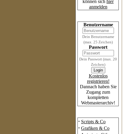
können sich
hier
anmelden
Login
Benutzername
Dein Benutzername
(max. 25 Zeichen)
Passwort
Dein Passwort (max. 20
Zeichen)
Kostenlos
registrieren!
Dannach haben Sie
Zugang zum
kompletten
Webmasterarchiv!
Das Archiv
·
Scripts & Co
·
Grafiken & Co