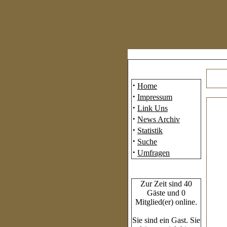
Mainmenü
·
Home
·
Impressum
·
Link Uns
·
News Archiv
·
Statistik
·
Suche
·
Umfragen
Who's Online
Zur Zeit sind 40
Gäste und 0
Mitglied(er) online.
Sie sind ein Gast. Sie