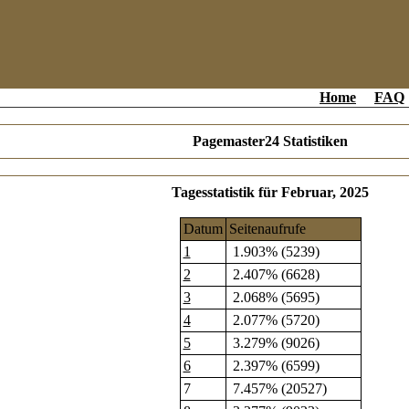
Home
FAQ
Pagemaster24 Statistiken
Tagesstatistik für Februar, 2025
Datum
Seitenaufrufe
1
1.903% (5239)
2
2.407% (6628)
3
2.068% (5695)
4
2.077% (5720)
5
3.279% (9026)
6
2.397% (6599)
7
7.457% (20527)