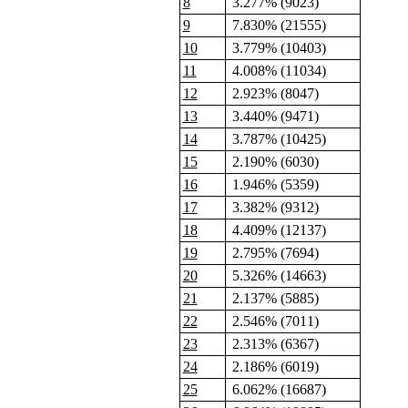
8
3.277% (9023)
9
7.830% (21555)
10
3.779% (10403)
11
4.008% (11034)
12
2.923% (8047)
13
3.440% (9471)
14
3.787% (10425)
15
2.190% (6030)
16
1.946% (5359)
17
3.382% (9312)
18
4.409% (12137)
19
2.795% (7694)
20
5.326% (14663)
21
2.137% (5885)
22
2.546% (7011)
23
2.313% (6367)
24
2.186% (6019)
25
6.062% (16687)