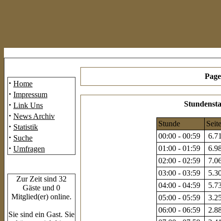
Mainmenü
Page
·
Home
·
Impressum
·
Stundensta
Link Uns
·
News Archiv
Stunde
Seit
·
Statistik
00:00 - 00:59
6.71
·
Suche
·
01:00 - 01:59
6.98
Umfragen
02:00 - 02:59
7.06
Who's Online
03:00 - 03:59
5.30
Zur Zeit sind 32
04:00 - 04:59
5.73
Gäste und 0
Mitglied(er) online.
05:00 - 05:59
3.25
06:00 - 06:59
2.88
Sie sind ein Gast. Sie