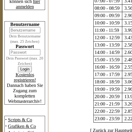
07:00 - 07:59
3.41
können sich
hier
anmelden
08:00 - 08:59
3.56
09:00 - 09:59
2.96
Login
10:00 - 10:59
3.15
Benutzername
11:00 - 11:59
3.99
Dein Benutzername
12:00 - 12:59
3.43
(max. 25 Zeichen)
13:00 - 13:59
2.58
Passwort
14:00 - 14:59
2.60
Dein Passwort (max. 20
15:00 - 15:59
2.48
Zeichen)
16:00 - 16:59
2.55
17:00 - 17:59
2.95
Kostenlos
registrieren!
18:00 - 18:59
3.06
Dannach haben Sie
19:00 - 19:59
2.96
Zugang zum
kompletten
20:00 - 20:59
13.9
Webmasterarchiv!
21:00 - 21:59
3.26
22:00 - 22:59
2.85
Das Archiv
23:00 - 23:59
2.22
·
Scripts & Co
·
Grafiken & Co
[
Zurück zur Hauptsei