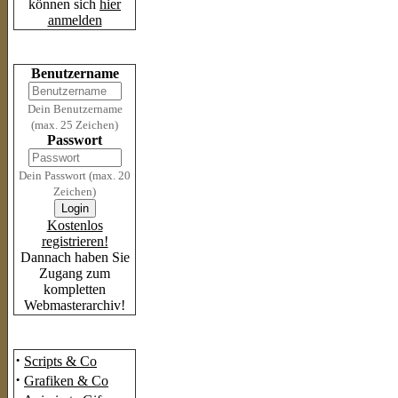
können sich
hier
anmelden
Login
Benutzername
Dein Benutzername
(max. 25 Zeichen)
Passwort
Dein Passwort (max. 20
Zeichen)
Kostenlos
registrieren!
Dannach haben Sie
Zugang zum
kompletten
Webmasterarchiv!
Das Archiv
·
Scripts & Co
·
Grafiken & Co