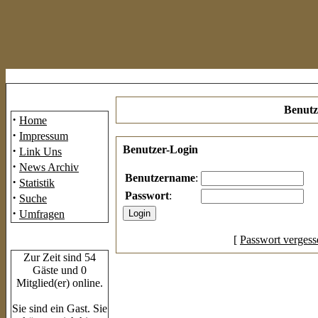
Mainmenü
Benutz
·
Home
·
Impressum
·
Benutzer-Login
Link Uns
·
News Archiv
Benutzername
:
·
Statistik
Passwort
:
·
Suche
·
Umfragen
[
Passwort vergess
Who's Online
Zur Zeit sind 54
Gäste und 0
Mitglied(er) online.
Sie sind ein Gast. Sie