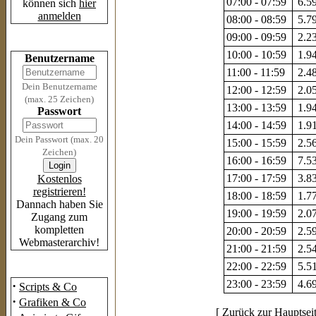
07:00 - 07:59
6.59
können sich
hier
anmelden
08:00 - 08:59
5.79
09:00 - 09:59
2.23
Login
10:00 - 10:59
1.94
Benutzername
11:00 - 11:59
2.48
Dein Benutzername
12:00 - 12:59
2.05
(max. 25 Zeichen)
13:00 - 13:59
1.94
Passwort
14:00 - 14:59
1.91
Dein Passwort (max. 20
15:00 - 15:59
2.56
Zeichen)
16:00 - 16:59
7.53
17:00 - 17:59
3.83
Kostenlos
registrieren!
18:00 - 18:59
1.77
Dannach haben Sie
19:00 - 19:59
2.07
Zugang zum
kompletten
20:00 - 20:59
2.59
Webmasterarchiv!
21:00 - 21:59
2.54
22:00 - 22:59
5.51
Das Archiv
23:00 - 23:59
4.69
·
Scripts & Co
·
Grafiken & Co
[
Zurück zur Hauptsei