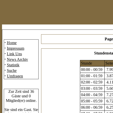
Mainmenü
Page
·
Home
·
Impressum
·
Stundensta
Link Uns
·
News Archiv
Stunde
Seit
·
Statistik
00:00 - 00:59
7.99
·
Suche
·
01:00 - 01:59
3.87
Umfragen
02:00 - 02:59
4.11
Who's Online
03:00 - 03:59
5.66
Zur Zeit sind 36
04:00 - 04:59
7.27
Gäste und 0
Mitglied(er) online.
05:00 - 05:59
6.72
06:00 - 06:59
6.25
Sie sind ein Gast. Sie