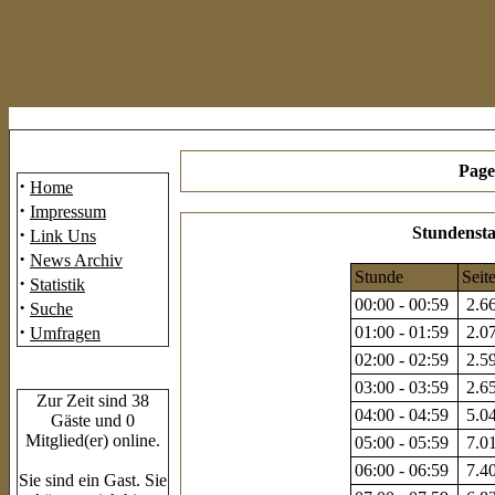
Mainmenü
Page
·
Home
·
Impressum
·
Stundensta
Link Uns
·
News Archiv
Stunde
Seit
·
Statistik
00:00 - 00:59
2.66
·
Suche
·
01:00 - 01:59
2.07
Umfragen
02:00 - 02:59
2.59
Who's Online
03:00 - 03:59
2.65
Zur Zeit sind 38
04:00 - 04:59
5.04
Gäste und 0
Mitglied(er) online.
05:00 - 05:59
7.01
06:00 - 06:59
7.40
Sie sind ein Gast. Sie