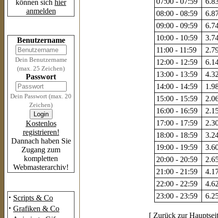
07:00 - 07:59
6.83
können sich
hier
anmelden
08:00 - 08:59
6.87
09:00 - 09:59
6.74
Login
10:00 - 10:59
3.74
Benutzername
11:00 - 11:59
2.79
Dein Benutzername
12:00 - 12:59
6.14
(max. 25 Zeichen)
13:00 - 13:59
4.32
Passwort
14:00 - 14:59
1.98
Dein Passwort (max. 20
15:00 - 15:59
2.06
Zeichen)
16:00 - 16:59
2.15
17:00 - 17:59
2.30
Kostenlos
registrieren!
18:00 - 18:59
3.24
Dannach haben Sie
19:00 - 19:59
3.60
Zugang zum
kompletten
20:00 - 20:59
2.65
Webmasterarchiv!
21:00 - 21:59
4.17
22:00 - 22:59
4.62
Das Archiv
23:00 - 23:59
6.25
·
Scripts & Co
·
Grafiken & Co
[
Zurück zur Hauptsei