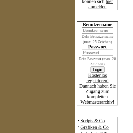
können sich
hier
anmelden
Login
Benutzername
Dein Benutzername
(max. 25 Zeichen)
Passwort
Dein Passwort (max. 20
Zeichen)
Kostenlos
registrieren!
Dannach haben Sie
Zugang zum
kompletten
Webmasterarchiv!
Das Archiv
·
Scripts & Co
·
Grafiken & Co