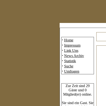
Mainmenü
·
Home
·
Impressum
·
Link Uns
·
News Archiv
·
Statistik
·
Suche
·
Umfragen
Who's Online
Zur Zeit sind 29
Gäste und 0
Mitglied(er) online.
Sie sind ein Gast. Sie