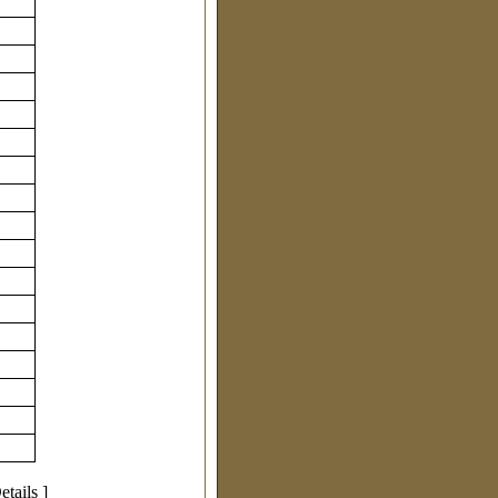
etails
]