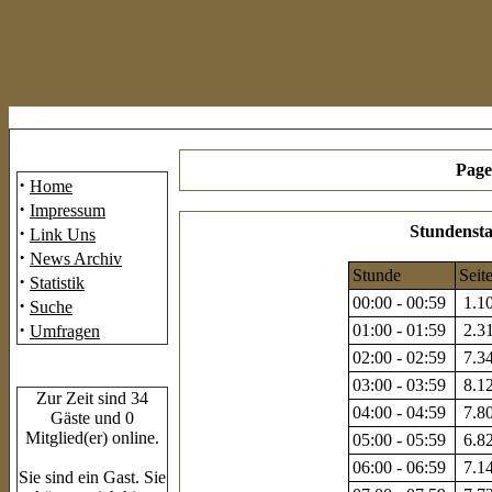
Mainmenü
Page
·
Home
·
Impressum
·
Stundensta
Link Uns
·
News Archiv
Stunde
Seit
·
Statistik
00:00 - 00:59
1.10
·
Suche
·
01:00 - 01:59
2.31
Umfragen
02:00 - 02:59
7.34
Who's Online
03:00 - 03:59
8.12
Zur Zeit sind 34
04:00 - 04:59
7.80
Gäste und 0
Mitglied(er) online.
05:00 - 05:59
6.82
06:00 - 06:59
7.14
Sie sind ein Gast. Sie