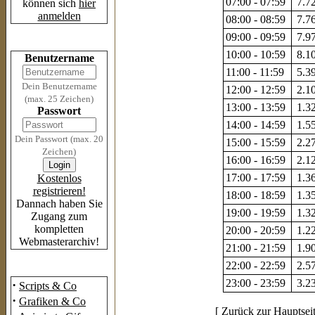
07:00 - 07:59
7.72
können sich
hier
anmelden
08:00 - 08:59
7.76
09:00 - 09:59
7.97
Login
10:00 - 10:59
8.10
Benutzername
11:00 - 11:59
5.39
Dein Benutzername
12:00 - 12:59
2.10
(max. 25 Zeichen)
13:00 - 13:59
1.32
Passwort
14:00 - 14:59
1.55
Dein Passwort (max. 20
15:00 - 15:59
2.27
Zeichen)
16:00 - 16:59
2.12
17:00 - 17:59
1.36
Kostenlos
registrieren!
18:00 - 18:59
1.35
Dannach haben Sie
19:00 - 19:59
1.32
Zugang zum
kompletten
20:00 - 20:59
1.22
Webmasterarchiv!
21:00 - 21:59
1.90
22:00 - 22:59
2.57
Das Archiv
23:00 - 23:59
3.23
·
Scripts & Co
·
Grafiken & Co
[
Zurück zur Hauptsei