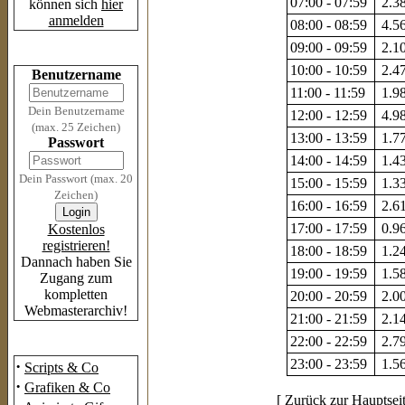
07:00 - 07:59
2.38
können sich
hier
anmelden
08:00 - 08:59
4.56
09:00 - 09:59
2.10
Login
10:00 - 10:59
2.47
Benutzername
11:00 - 11:59
1.98
Dein Benutzername
12:00 - 12:59
4.98
(max. 25 Zeichen)
13:00 - 13:59
1.77
Passwort
14:00 - 14:59
1.43
Dein Passwort (max. 20
15:00 - 15:59
1.33
Zeichen)
16:00 - 16:59
2.61
17:00 - 17:59
0.96
Kostenlos
registrieren!
18:00 - 18:59
1.24
Dannach haben Sie
19:00 - 19:59
1.58
Zugang zum
kompletten
20:00 - 20:59
2.00
Webmasterarchiv!
21:00 - 21:59
2.14
22:00 - 22:59
2.79
Das Archiv
23:00 - 23:59
1.56
·
Scripts & Co
·
Grafiken & Co
[
Zurück zur Hauptsei