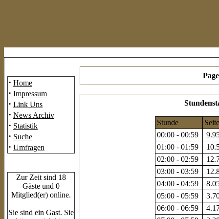
Mainmenü
Page
·
Home
·
Impressum
·
Stundensta
Link Uns
·
News Archiv
Stunde
Seit
·
Statistik
00:00 - 00:59
9.95
·
Suche
·
01:00 - 01:59
10.5
Umfragen
02:00 - 02:59
12.7
Who's Online
03:00 - 03:59
12.8
Zur Zeit sind 18
04:00 - 04:59
8.05
Gäste und 0
Mitglied(er) online.
05:00 - 05:59
3.70
06:00 - 06:59
4.17
Sie sind ein Gast. Sie