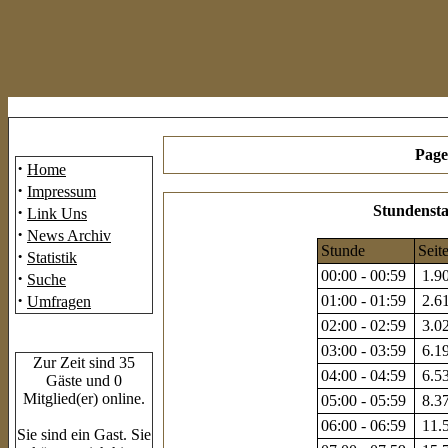
Mainmenü
Page
·
Home
·
Impressum
·
Stundensta
Link Uns
·
News Archiv
Stunde
Seit
·
Statistik
00:00 - 00:59
1.90
·
Suche
·
01:00 - 01:59
2.61
Umfragen
02:00 - 02:59
3.02
Who's Online
03:00 - 03:59
6.19
Zur Zeit sind 35
04:00 - 04:59
6.53
Gäste und 0
Mitglied(er) online.
05:00 - 05:59
8.37
06:00 - 06:59
11.5
Sie sind ein Gast. Sie