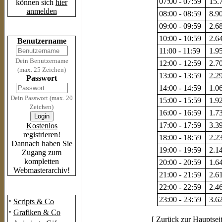
07:00 - 07:59
15.7
können sich
hier
anmelden
08:00 - 08:59
8.90
09:00 - 09:59
2.68
Login
10:00 - 10:59
2.64
Benutzername
11:00 - 11:59
1.95
Dein Benutzername
12:00 - 12:59
2.70
(max. 25 Zeichen)
13:00 - 13:59
2.29
Passwort
14:00 - 14:59
1.06
Dein Passwort (max. 20
15:00 - 15:59
1.92
Zeichen)
16:00 - 16:59
1.73
17:00 - 17:59
3.39
Kostenlos
registrieren!
18:00 - 18:59
2.23
Dannach haben Sie
19:00 - 19:59
2.14
Zugang zum
kompletten
20:00 - 20:59
1.64
Webmasterarchiv!
21:00 - 21:59
2.61
22:00 - 22:59
2.46
Das Archiv
23:00 - 23:59
3.62
·
Scripts & Co
·
Grafiken & Co
[
Zurück zur Hauptsei