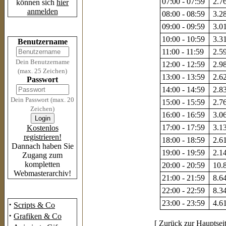
07:00 - 07:59
2.76
können sich
hier
anmelden
08:00 - 08:59
3.28
09:00 - 09:59
3.01
Login
10:00 - 10:59
3.31
Benutzername
11:00 - 11:59
2.59
Dein Benutzername
12:00 - 12:59
2.98
(max. 25 Zeichen)
13:00 - 13:59
2.62
Passwort
14:00 - 14:59
2.83
Dein Passwort (max. 20
15:00 - 15:59
2.76
Zeichen)
16:00 - 16:59
3.06
17:00 - 17:59
3.13
Kostenlos
registrieren!
18:00 - 18:59
2.61
Dannach haben Sie
19:00 - 19:59
2.14
Zugang zum
kompletten
20:00 - 20:59
10.8
Webmasterarchiv!
21:00 - 21:59
8.64
22:00 - 22:59
8.34
Das Archiv
23:00 - 23:59
4.61
·
Scripts & Co
·
Grafiken & Co
[
Zurück zur Hauptsei