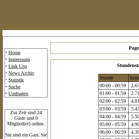
Mainmenü
Page
·
Home
·
Impressum
·
Stundensta
Link Uns
·
News Archiv
Stunde
Seit
·
Statistik
00:00 - 00:59
2.67
·
Suche
·
01:00 - 01:59
2.71
Umfragen
02:00 - 02:59
4.81
Who's Online
03:00 - 03:59
5.43
Zur Zeit sind 24
04:00 - 04:59
5.50
Gäste und 0
Mitglied(er) online.
05:00 - 05:59
4.90
06:00 - 06:59
4.39
Sie sind ein Gast. Sie