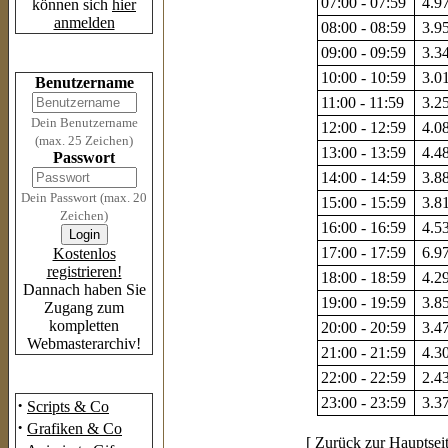
07:00 - 07:59
4.97
können sich
hier
anmelden
08:00 - 08:59
3.95
09:00 - 09:59
3.34
Login
10:00 - 10:59
3.01
Benutzername
11:00 - 11:59
3.25
Dein Benutzername
12:00 - 12:59
4.08
(max. 25 Zeichen)
13:00 - 13:59
4.48
Passwort
14:00 - 14:59
3.88
Dein Passwort (max. 20
15:00 - 15:59
3.81
Zeichen)
16:00 - 16:59
4.53
17:00 - 17:59
6.97
Kostenlos
registrieren!
18:00 - 18:59
4.29
Dannach haben Sie
19:00 - 19:59
3.85
Zugang zum
kompletten
20:00 - 20:59
3.47
Webmasterarchiv!
21:00 - 21:59
4.30
22:00 - 22:59
2.43
Das Archiv
23:00 - 23:59
3.37
·
Scripts & Co
·
Grafiken & Co
[
Zurück zur Hauptsei