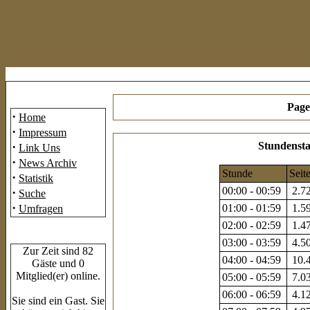
Mainmenü
Page
·
Home
·
Impressum
·
Stundensta
Link Uns
·
News Archiv
Stunde
Seit
·
Statistik
00:00 - 00:59
2.72
·
Suche
·
01:00 - 01:59
1.59
Umfragen
02:00 - 02:59
1.47
Who's Online
03:00 - 03:59
4.50
Zur Zeit sind 82
04:00 - 04:59
10.4
Gäste und 0
Mitglied(er) online.
05:00 - 05:59
7.03
06:00 - 06:59
4.12
Sie sind ein Gast. Sie