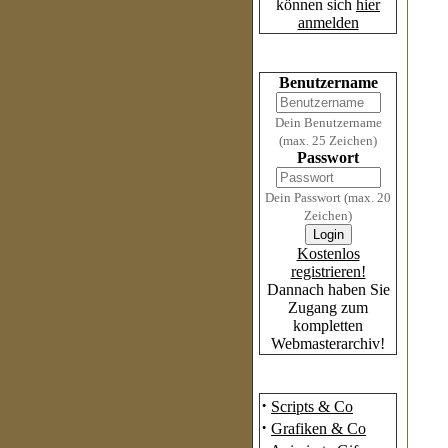
können sich
hier
anmelden
Login
Benutzername
Dein Benutzername
(max. 25 Zeichen)
Passwort
Dein Passwort (max. 20
Zeichen)
Kostenlos
registrieren!
Dannach haben Sie
Zugang zum
kompletten
Webmasterarchiv!
Das Archiv
·
Scripts & Co
·
Grafiken & Co