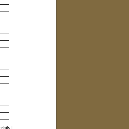
etails
]