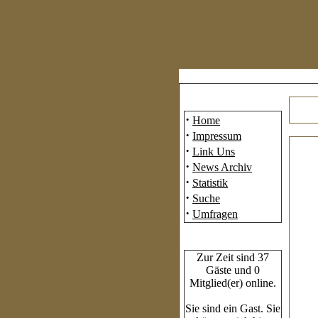
Mainmenü
·
Home
·
Impressum
·
Link Uns
·
News Archiv
·
Statistik
·
Suche
·
Umfragen
Who's Online
Zur Zeit sind 37
Gäste und 0
Mitglied(er) online.
Sie sind ein Gast. Sie