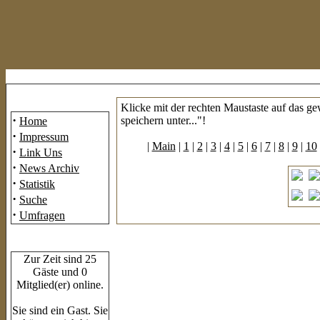
Mainmenü
Klicke mit der rechten Maustaste auf das g
·
speichern unter..."!
Home
·
Impressum
|
Main
|
1
|
2
|
3
|
4
|
5
|
6
|
7
|
8
|
9
|
10
·
Link Uns
·
News Archiv
·
Statistik
·
Suche
·
Umfragen
Who's Online
Zur Zeit sind 25
Gäste und 0
Mitglied(er) online.
Sie sind ein Gast. Sie