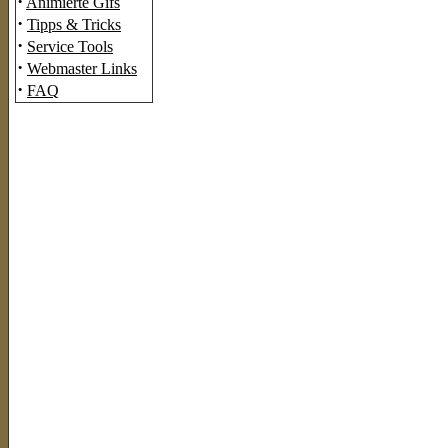
·
Animierte Gifs
·
Tipps & Tricks
·
Service Tools
·
Webmaster Links
·
FAQ