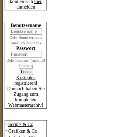
können sich
hier
anmelden
Login
Benutzername
Dein Benutzername
(max. 25 Zeichen)
Passwort
Dein Passwort (max. 20
Zeichen)
Kostenlos
registrieren!
Dannach haben Sie
Zugang zum
kompletten
Webmasterarchiv!
Das Archiv
·
Scripts & Co
·
Grafiken & Co