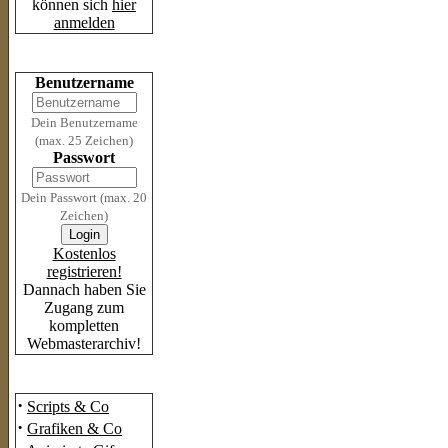
können sich
hier
anmelden
Login
Benutzername
Dein Benutzername
(max. 25 Zeichen)
Passwort
Dein Passwort (max. 20
Zeichen)
Kostenlos
registrieren!
Dannach haben Sie
Zugang zum
kompletten
Webmasterarchiv!
Das Archiv
·
Scripts & Co
·
Grafiken & Co