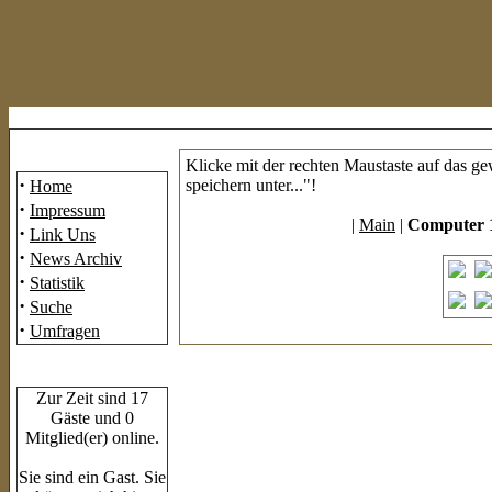
Mainmenü
Klicke mit der rechten Maustaste auf das g
·
speichern unter..."!
Home
·
Impressum
|
Main
|
Computer 
·
Link Uns
·
News Archiv
·
Statistik
·
Suche
·
Umfragen
Who's Online
Zur Zeit sind 17
Gäste und 0
Mitglied(er) online.
Sie sind ein Gast. Sie