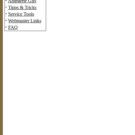
·
Animierte Gifs
·
Tipps & Tricks
·
Service Tools
·
Webmaster Links
·
FAQ