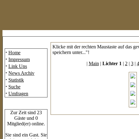
Mainmenü
Klicke mit der rechten Maustaste auf das g
·
speichern unter..."!
Home
·
Impressum
|
Main
|
Lichter 1
|
2
|
3
|
·
Link Uns
·
News Archiv
·
Statistik
·
Suche
·
Umfragen
Who's Online
Zur Zeit sind 23
Gäste und 0
Mitglied(er) online.
Sie sind ein Gast. Sie