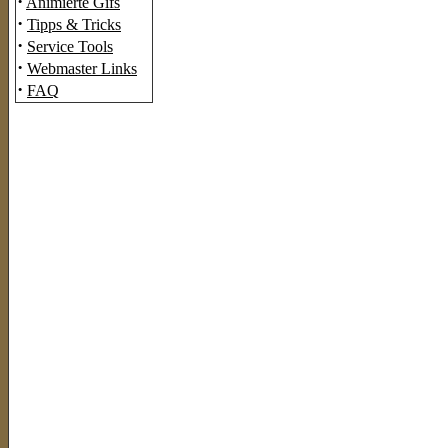
·
Animierte Gifs
·
Tipps & Tricks
·
Service Tools
·
Webmaster Links
·
FAQ