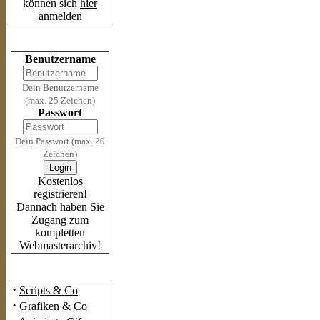
können sich
hier
anmelden
Login
Benutzername
Dein Benutzername
(max. 25 Zeichen)
Passwort
Dein Passwort (max. 20
Zeichen)
Kostenlos
registrieren!
Dannach haben Sie
Zugang zum
kompletten
Webmasterarchiv!
Das Archiv
·
Scripts & Co
·
Grafiken & Co