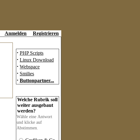
Anmelden
Registrieren
Partner
·
PHP Scripts
·
Linux Download
·
Webspace
·
Smilies
·
Buttonpartner...
Umfrage
Welche Rubrik soll
weiter ausgebaut
werden?
Wähle eine Antwort
und klicke auf
Abstimmen.