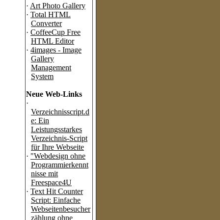
·
Art Photo Gallery
·
Total HTML
Converter
·
CoffeeCup Free
HTML Editor
·
4images - Image
Gallery
Management
System
Neue Web-Links
·
Verzeichnisscript.d
e: Ein
Leistungsstarkes
Verzeichnis-Script
für Ihre Webseite
·
"Webdesign ohne
Programmierkennt
nisse mit
Freespace4U
·
Text Hit Counter
Script: Einfache
Webseitenbesucher
zählung ohne