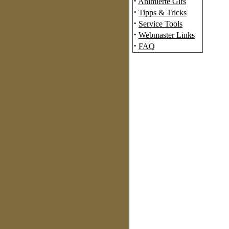
·
Animierte Gifs
·
Tipps & Tricks
·
Service Tools
·
Webmaster Links
·
FAQ