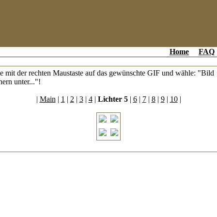
Home
FAQ
e mit der rechten Maustaste auf das gewünschte GIF und wähle: "Bild
hern unter..."!
|
Main
|
1
|
2
|
3
|
4
|
Lichter 5
|
6
|
7
|
8
|
9
|
10
|