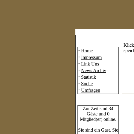
Mainmenü
Klick
·
speic
Home
·
Impressum
·
Link Uns
·
News Archiv
·
Statistik
·
Suche
·
Umfragen
Who's Online
Zur Zeit sind 34
Gäste und 0
Mitglied(er) online.
Sie sind ein Gast. Sie