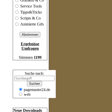
Grafiken & Co
Service Tools
Tipps&Tricks
Scripts & Co
Animierte Gifs
Ergebnisse
Umfragen
Stimmen
1199
Suche
Suche nach:
pagemaster24.de
web
Frische Inhalte
Neue Downloads