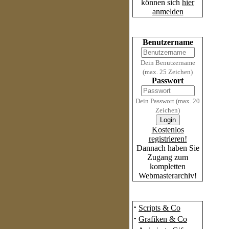
können sich
hier
anmelden
Login
Benutzername
Dein Benutzername
(max. 25 Zeichen)
Passwort
Dein Passwort (max. 20
Zeichen)
Kostenlos
registrieren!
Dannach haben Sie
Zugang zum
kompletten
Webmasterarchiv!
Das Archiv
·
Scripts & Co
·
Grafiken & Co