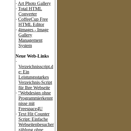
·
Art Photo Gallery
·
Total HTML
Converter
·
CoffeeCup Free
HTML Editor
·
4images - Image
Gallery
Management
System
Neue Web-Links
·
Verzeichnisscript.d
e: Ein
Leistungsstarkes
Verzeichnis-Script
für Ihre Webseite
·
"Webdesign ohne
Programmierkennt
nisse mit
Freespace4U
·
Text Hit Counter
Script: Einfache
Webseitenbesucher
zählung ohne