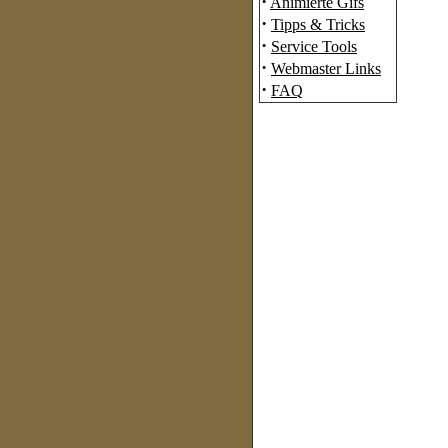
·
Animierte Gifs
·
Tipps & Tricks
·
Service Tools
·
Webmaster Links
·
FAQ