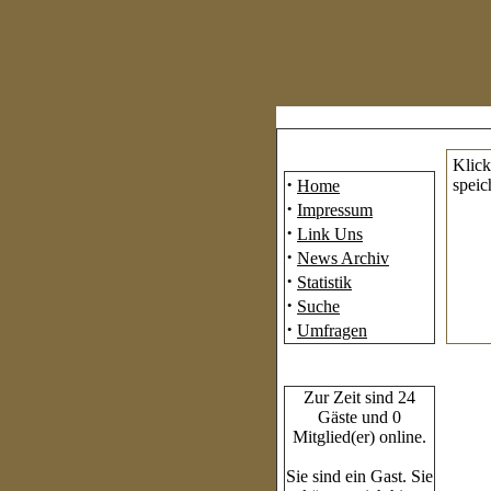
Mainmenü
Klick
·
speic
Home
·
Impressum
·
Link Uns
·
News Archiv
·
Statistik
·
Suche
·
Umfragen
Who's Online
Zur Zeit sind 24
Gäste und 0
Mitglied(er) online.
Sie sind ein Gast. Sie