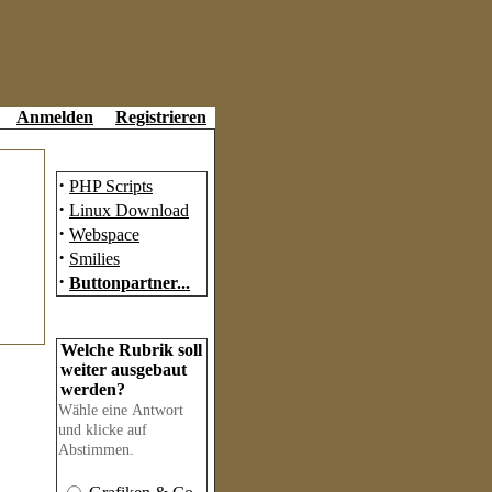
Anmelden
Registrieren
Partner
·
PHP Scripts
·
Linux Download
·
Webspace
·
Smilies
·
Buttonpartner...
Umfrage
Welche Rubrik soll
weiter ausgebaut
werden?
Wähle eine Antwort
und klicke auf
Abstimmen.