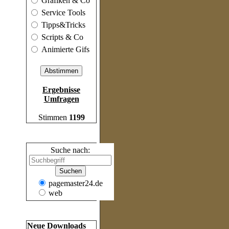
Grafiken & Co
Service Tools
Tipps&Tricks
Scripts & Co
Animierte Gifs
Ergebnisse
Umfragen
Stimmen
1199
Suche
Suche nach:
pagemaster24.de
web
Frische Inhalte
Neue Downloads