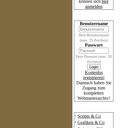
können sich
hier
anmelden
Login
Benutzername
Dein Benutzername
(max. 25 Zeichen)
Passwort
Dein Passwort (max. 20
Zeichen)
Kostenlos
registrieren!
Dannach haben Sie
Zugang zum
kompletten
Webmasterarchiv!
Das Archiv
·
Scripts & Co
·
Grafiken & Co