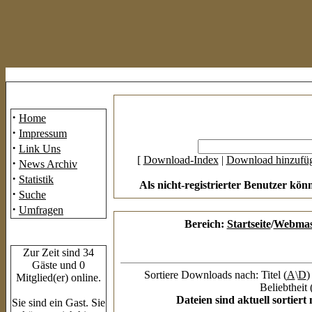
Mainmenü
·
Home
·
Impressum
·
Link Uns
[
Download-Index
|
Download hinzufü
·
News Archiv
·
Statistik
Als nicht-registrierter Benutzer kön
·
Suche
·
Umfragen
Bereich:
Startseite
/
Webmas
Who's Online
Zur Zeit sind 34
Gäste und 0
Sortiere Downloads nach: Titel (
A
\
D
)
Mitglied(er) online.
Beliebtheit 
Dateien sind aktuell sortier
Sie sind ein Gast. Sie