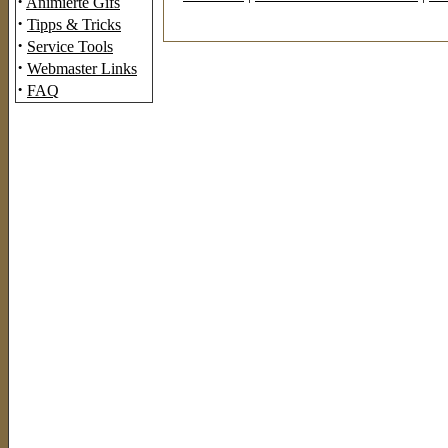
·
Animierte Gifs
·
Tipps & Tricks
·
Service Tools
·
Webmaster Links
·
FAQ