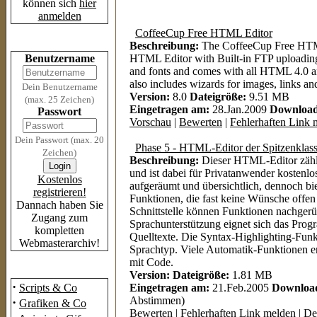
können sich
hier
anmelden
CoffeeCup Free HTML Editor
Login
Beschreibung:
The CoffeeCup Free HTML
Benutzername
HTML Editor with Built-in FTP uploading. 
and fonts and comes with all HTML 4.0 
also includes wizards for images, links an
Dein Benutzername
Version:
8.0
Dateigröße:
9.51 MB
(max. 25 Zeichen)
Eingetragen am:
28.Jan.2009
Download
Passwort
Vorschau
|
Bewerten
|
Fehlerhaften Link 
Dein Passwort (max. 20
Phase 5 - HTML-Editor der Spitzenklas
Zeichen)
Beschreibung:
Dieser HTML-Editor zähl
und ist dabei für Privatanwender kostenlos
Kostenlos
aufgeräumt und übersichtlich, dennoch bi
registrieren!
Funktionen, die fast keine Wünsche offen 
Dannach haben Sie
Schnittstelle können Funktionen nachgerüs
Zugang zum
Sprachunterstützung eignet sich das Prog
kompletten
Quelltexte. Die Syntax-Highlighting-Funk
Webmasterarchiv!
Sprachtyp. Viele Automatik-Funktionen e
mit Code.
Das Archiv
Version:
Dateigröße:
1.81 MB
·
Scripts & Co
Eingetragen am:
21.Feb.2005
Downloa
Abstimmen)
·
Grafiken & Co
Bewerten
|
Fehlerhaften Link melden
|
Det