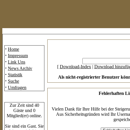
Mainmenü
·
Home
·
Impressum
·
Link Uns
[
Download-Index
|
Download hinzufü
·
News Archiv
·
Statistik
Als nicht-registrierter Benutzer kön
·
Suche
·
Umfragen
Fehlerhaften L
Who's Online
Zur Zeit sind 40
Vielen Dank für Ihre Hilfe bei der Steiger
Gäste und 0
Aus Sicherheitsgründen wird Ihr Userna
Mitglied(er) online.
gespeiche
Sie sind ein Gast. Sie