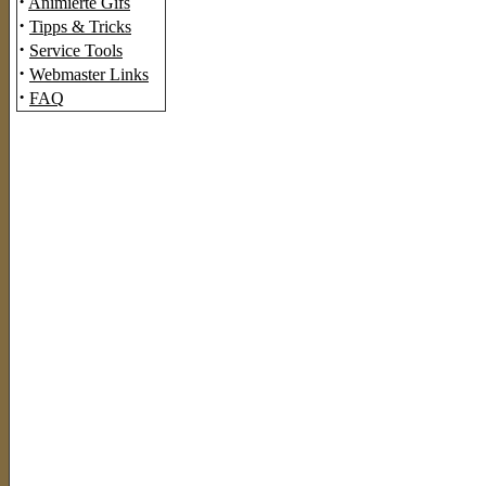
·
Animierte Gifs
·
Tipps & Tricks
·
Service Tools
·
Webmaster Links
·
FAQ