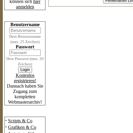
können sich
hier
anmelden
Login
Benutzername
Dein Benutzername
(max. 25 Zeichen)
Passwort
Dein Passwort (max. 20
Zeichen)
Kostenlos
registrieren!
Dannach haben Sie
Zugang zum
kompletten
Webmasterarchiv!
Das Archiv
·
Scripts & Co
·
Grafiken & Co