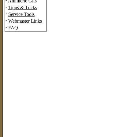
·
Animierte Gifs
·
Tipps & Tricks
·
Service Tools
·
Webmaster Links
·
FAQ