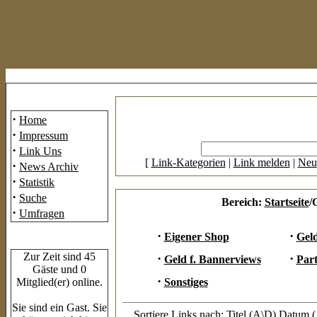
Mainmenü
·
Home
·
Impressum
·
Link Uns
[
Link-Kategorien
|
Link melden
|
Neu
·
News Archiv
·
Statistik
·
Suche
Bereich:
Startseite
/
·
Umfragen
·
·
Eigener Shop
Geld
Who's Online
Zur Zeit sind 45
·
·
Geld f. Bannerviews
Par
Gäste und 0
·
Mitglied(er) online.
Sonstiges
Sie sind ein Gast. Sie
Sortiere Links nach: Titel (
A
\
D
) Datum (