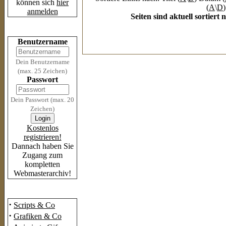
können sich
hier
(
A
\
D
)
anmelden
Seiten sind aktuell sortier
Login
Benutzername
Dein Benutzername
(max. 25 Zeichen)
Passwort
Dein Passwort (max. 20
Zeichen)
Kostenlos
registrieren!
Dannach haben Sie
Zugang zum
kompletten
Webmasterarchiv!
Das Archiv
·
Scripts & Co
·
Grafiken & Co