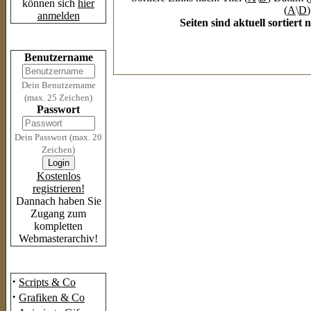
können sich
hier
(
A
\
D
)
anmelden
Seiten sind aktuell sortier
Login
Benutzername
Dein Benutzername
(max. 25 Zeichen)
Passwort
Dein Passwort (max. 20
Zeichen)
Kostenlos
registrieren!
Dannach haben Sie
Zugang zum
kompletten
Webmasterarchiv!
Das Archiv
·
Scripts & Co
·
Grafiken & Co