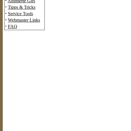
·
Animierte Gifs
·
Tipps & Tricks
·
Service Tools
·
Webmaster Links
·
FAQ