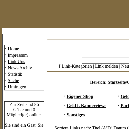
Mainmenü
·
Home
·
Impressum
·
Link Uns
[
Link-Kategorien
|
Link melden
|
Neu
·
News Archiv
·
Statistik
·
Suche
Bereich:
Startseite
/
·
Umfragen
·
·
Eigener Shop
Geld
Who's Online
Zur Zeit sind 86
·
·
Geld f. Bannerviews
Par
Gäste und 0
·
Mitglied(er) online.
Sonstiges
Sie sind ein Gast. Sie
Sortiere Links nach: Titel (
A
\
D
) Datum (