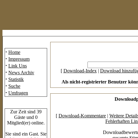
Mainmenü
·
Home
·
Impressum
·
Link Uns
[
Download-Index
|
Download hinzufü
·
News Archiv
·
Statistik
Als nicht-registrierter Benutzer kön
·
Suche
·
Umfragen
Downloadpr
Who's Online
Zur Zeit sind 39
[
Download-Kommentare
|
Weitere Detail
Gäste und 0
Fehlerhaften Li
Mitglied(er) online.
Downloadbewertu
Sie sind ein Gast. Sie
gesamte Sti