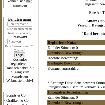
können sich
hier
Ingesamt bewe
anmelden
Eine Art T
Login
Benutzername
Autor:
Unb
Version:
Dateigr
Dein Benutzername
(max. 25 Zeichen)
[
Datei herunt
Passwort
Registrierte Nutzer
Dein Passwort (max. 20
Zahl der Stimmen: 0
Zeichen)
Download-Bewertung :
Höchste Bewertung:
Kostenlos
Niedrigste Bewertung:
registrieren!
Dannach haben Sie
Kommentaranzahl: 0
Zugang zum
kompletten
Webmasterarchiv!
* Achtung: Diese Seite bewertet Stimm
unregistrierten Usern im Verhältnis 5 z
Das Archiv
Unregistrierte Teilnehmer
·
Scripts & Co
Zahl der Stimmen: 0
·
Grafiken & Co
Download-Bewertung :