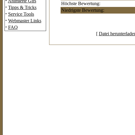
·
Animierte Gifs
Höchste Bewertung:
·
Tipps & Tricks
Niedrigste Bewertung:
·
Service Tools
·
Webmaster Links
·
FAQ
[
Datei herunterlade