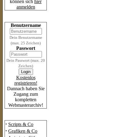
können sich
hier
anmelden
Login
Benutzername
Dein Benutzername
(max. 25 Zeichen)
Passwort
Dein Passwort (max. 20
Zeichen)
Kostenlos
registrieren!
Dannach haben Sie
Zugang zum
kompletten
Webmasterarchiv!
Das Archiv
·
Scripts & Co
·
Grafiken & Co