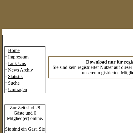
Mainmenü
·
Home
·
Impressum
Download nur für regis
·
Link Uns
Sie sind kein registrierter Nutzer auf dies
·
News Archiv
unseren registrierten Mitgl
·
Statistik
·
Suche
·
Umfragen
Who's Online
Zur Zeit sind 28
Gäste und 0
Mitglied(er) online.
Sie sind ein Gast. Sie