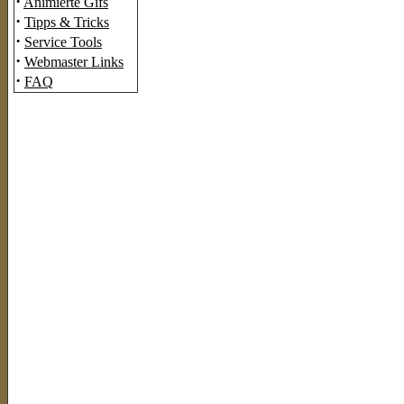
·
Animierte Gifs
·
Tipps & Tricks
·
Service Tools
·
Webmaster Links
·
FAQ