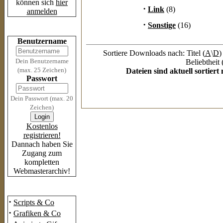
können sich
hier
·
Link
(8)
anmelden
·
Sonstige
(16)
Login
Benutzername
Sortiere Downloads nach: Titel (
A
\
D
)
Dein Benutzername
Beliebtheit 
(max. 25 Zeichen)
Dateien sind aktuell sortier
Passwort
Dein Passwort (max. 20
Zeichen)
Kostenlos
registrieren!
Dannach haben Sie
Zugang zum
kompletten
Webmasterarchiv!
Das Archiv
·
Scripts & Co
·
Grafiken & Co