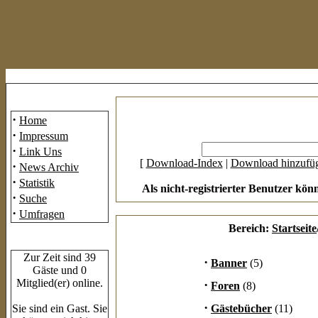
Mainmenü
·
Home
·
Impressum
·
Link Uns
[
Download-Index
|
Download hinzufü
·
News Archiv
·
Statistik
Als nicht-registrierter Benutzer kön
·
Suche
·
Umfragen
Bereich:
Startseite
Who's Online
Zur Zeit sind 39
·
Banner
(5)
Gäste und 0
Mitglied(er) online.
·
Foren
(8)
·
Sie sind ein Gast. Sie
Gästebücher
(11)