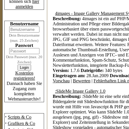
können sich
hier
anmelden
4images - Image Gallery Management S
Login
Beschreibung:
4images ist ein auf PHP
Benutzername
Administration und Pflege einer Bildergal
browserbasiert über einen passwortgeschü
verwaltet werden. Dabei ist man nicht nu
Dein Benutzername
JPG, GIF und PNG beschränkt, 4images läss
(max. 25 Zeichen)
Dateiformat erweitern. Weitere Features:
Passwort
automatische Thumbnail-Erstellung, User
Auslesen und Anzeigen von IPTC- und E
Dein Passwort (max. 20
Kommentarfunktion, Spam-Schutz, Schutz
Zeichen)
Newsletterfunktion, integrierte Backup-Fu
Version:
1.7.6
Dateigröße:
340 bytes
Kostenlos
Eingetragen am:
28.Jan.2009
Download
registrieren!
Vorschau
|
Bewerten
|
Fehlerhaften Link 
Dannach haben Sie
Zugang zum
:SlideMe Image Gallery 1.0
kompletten
Beschreibung:
:SlideMe ist eine sehr ei
Webmasterarchiv!
Bildergalerie mit Slideshowfunktion für 
wurde mit Hilfe von Javascript & PHP gesc
Das Archiv
Explorer optimiert. Was kann SlideMe 1.0
·
Scripts & Co
ausgelesen (jpg, png, gif) - Slideshow mi
Explorer) und Zeiteinstellung in Sekunde
·
Grafiken & Co
Slideshow vorgeladen - automatischer Star