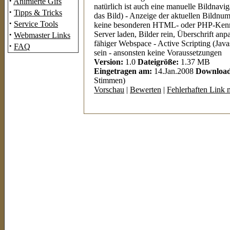
·
Animierte Gifs
natürlich ist auch eine manuelle Bildnavi
·
Tipps & Tricks
das Bild) - Anzeige der aktuellen Bildnum
·
Service Tools
keine besonderen HTML- oder PHP-Kennt
·
Server laden, Bilder rein, Überschrift anp
Webmaster Links
fähiger Webspace - Active Scripting (Java
·
FAQ
sein - ansonsten keine Voraussetzungen
Version:
1.0
Dateigröße:
1.37 MB
Eingetragen am:
14.Jan.2008
Download
Stimmen)
Vorschau
|
Bewerten
|
Fehlerhaften Link 