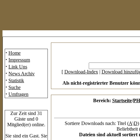
Mainmenü
·
Home
·
Impressum
·
Link Uns
[
Download-Index
|
Download hinzufü
·
News Archiv
·
Statistik
Als nicht-registrierter Benutzer kön
·
Suche
·
Umfragen
Bereich:
Startseite
/
PH
Who's Online
Zur Zeit sind 31
Gäste und 0
Sortiere Downloads nach: Titel (
A
\
D
)
Mitglied(er) online.
Beliebtheit 
Dateien sind aktuell sortier
Sie sind ein Gast. Sie