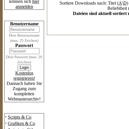
können sich
hier
Sortiere Downloads nach: Titel (
A
\
D
)
anmelden
Beliebtheit 
Dateien sind aktuell sortier
Login
Benutzername
Dein Benutzername
(max. 25 Zeichen)
Passwort
Dein Passwort (max. 20
Zeichen)
Kostenlos
registrieren!
Dannach haben Sie
Zugang zum
kompletten
Webmasterarchiv!
Das Archiv
·
Scripts & Co
·
Grafiken & Co