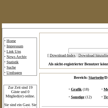
Mainmenü
·
Home
·
Impressum
·
Link Uns
[
Download-Index
|
Download hinzufü
·
News Archiv
·
Statistik
Als nicht-registrierter Benutzer kön
·
Suche
·
Umfragen
Bereich:
Startseite
/D
Who's Online
Zur Zeit sind 19
·
·
Grafik
(18)
Me
Gäste und 0
Mitglied(er) online.
·
·
Sonstige
(12)
Te
Sie sind ein Gast. Sie