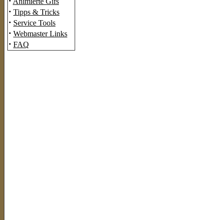
·
Animierte Gifs
·
Tipps & Tricks
·
Service Tools
·
Webmaster Links
·
FAQ