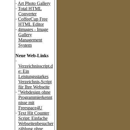
·
Art Photo Gallery
·
Total HTML
Converter
·
CoffeeCup Free
HTML Editor
·
4images - Image
Gallery
Management
System
Neue Web-Links
·
Verzeichnisscript.d
e: Ein
Leistungsstarkes
Verzeichnis-Script
für Ihre Webseite
·
"Webdesign ohne
Programmierkennt
nisse mit
Freespace4U
·
Text Hit Counter
Script: Einfache
Webseitenbesucher
zählung ohne