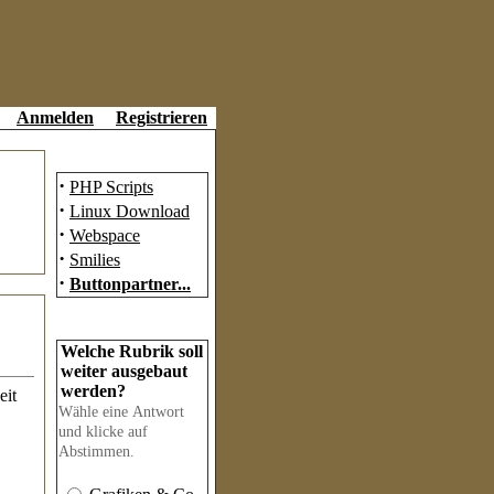
Anmelden
Registrieren
Partner
·
PHP Scripts
·
Linux Download
·
Webspace
·
Smilies
·
Buttonpartner...
Umfrage
Welche Rubrik soll
weiter ausgebaut
werden?
eit
Wähle eine Antwort
und klicke auf
Abstimmen.