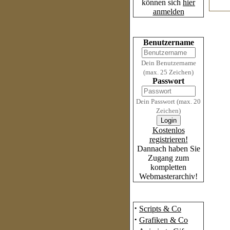
können sich
hier
anmelden
Login
Benutzername
Dein Benutzername
(max. 25 Zeichen)
Passwort
Dein Passwort (max. 20
Zeichen)
Kostenlos
registrieren!
Dannach haben Sie
Zugang zum
kompletten
Webmasterarchiv!
Das Archiv
·
Scripts & Co
·
Grafiken & Co