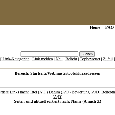
Home
FAQ
[
Link-Kategorien
|
Link melden
|
Neu
|
Beliebt
|
Topbewertet
|
Zufall
]
Bereich:
Startseite
/
Webmastertools
/Kurzadressen
rtiere Links nach: Titel (
A
\
D
) Datum (
A
\
D
) Bewertung (
A
\
D
) Beliebth
(
A
\
D
)
Seiten sind aktuell sortiert nach: Name (A nach Z)