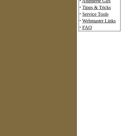
·
Animierte Gifs
·
Tipps & Tricks
·
Service Tools
·
Webmaster Links
·
FAQ