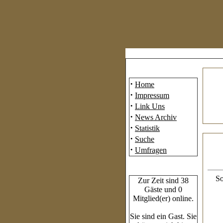
Mainmenü
·
Home
·
Impressum
·
Link Uns
·
News Archiv
·
Statistik
·
Suche
·
Umfragen
Who's Online
So
Zur Zeit sind 38
Gäste und 0
Mitglied(er) online.
Sie sind ein Gast. Sie