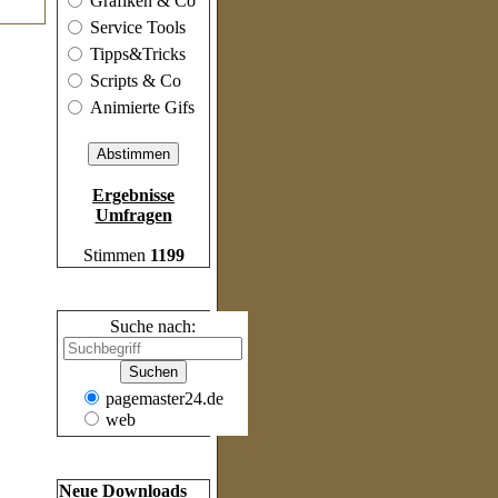
Grafiken & Co
Service Tools
Tipps&Tricks
Scripts & Co
Animierte Gifs
Ergebnisse
Umfragen
Stimmen
1199
Suche
Suche nach:
pagemaster24.de
web
Frische Inhalte
Neue Downloads