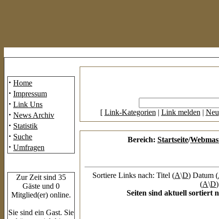
Mainmenü
·
Home
·
Impressum
·
Link Uns
[
Link-Kategorien
|
Link melden
|
Neu
·
News Archiv
·
Statistik
·
Suche
Bereich:
Startseite
/
Webmast
·
Umfragen
Who's Online
Sortiere Links nach: Titel (
A
\
D
) Datum (
Zur Zeit sind 35
(
A
\
D
)
Gäste und 0
Seiten sind aktuell sortier
Mitglied(er) online.
Sie sind ein Gast. Sie