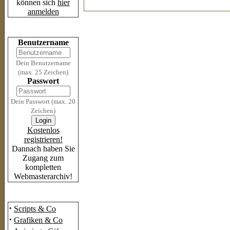
können sich
hier
anmelden
Login
Benutzername
Dein Benutzername
(max. 25 Zeichen)
Passwort
Dein Passwort (max. 20
Zeichen)
Kostenlos
registrieren!
Dannach haben Sie
Zugang zum
kompletten
Webmasterarchiv!
Das Archiv
·
Scripts & Co
·
Grafiken & Co