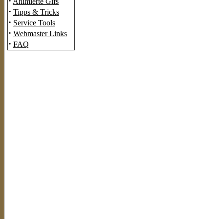
·
Animierte Gifs
·
Tipps & Tricks
·
Service Tools
·
Webmaster Links
·
FAQ