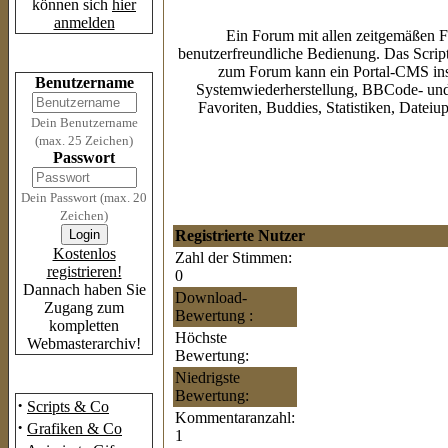
können sich
hier
anmelden
Ein Forum mit allen zeitgemäßen Fu
benutzerfreundliche Bedienung. Das Script 
Login
zum Forum kann ein Portal-CMS inst
Benutzername
Systemwiederherstellung, BBCode- und 
Favoriten, Buddies, Statistiken, Dateiu
Dein Benutzername
(max. 25 Zeichen)
Passwort
Dein Passwort (max. 20
Zeichen)
Registrierte Nutzer
Kostenlos
Zahl der Stimmen:
registrieren!
0
Dannach haben Sie
Download-
Zugang zum
Bewertung :
kompletten
Höchste
Webmasterarchiv!
Bewertung:
Niedrigste
Das Archiv
Bewertung:
·
Scripts & Co
Kommentaranzahl:
·
Grafiken & Co
1