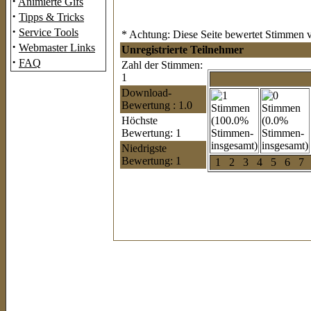
·
Animierte Gifs
·
Tipps & Tricks
·
Service Tools
* Achtung: Diese Seite bewertet Stimmen vo
·
Webmaster Links
Unregistrierte Teilnehmer
·
FAQ
Zahl der Stimmen:
1
Download-
Bewertung : 1.0
Höchste
Bewertung: 1
Niedrigste
Bewertung: 1
1
2
3
4
5
6
7