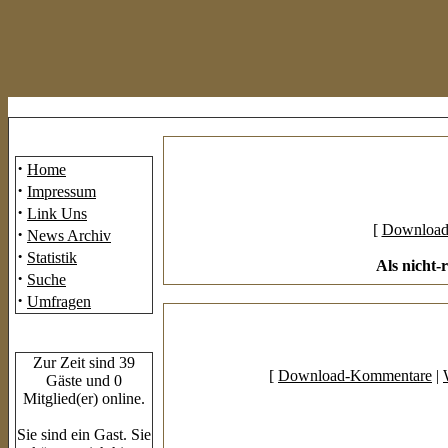
Mainmenü
·
Home
·
Impressum
·
Link Uns
[
Download
·
News Archiv
·
Statistik
Als nicht-
·
Suche
·
Umfragen
Who's Online
Zur Zeit sind 39
[
Download-Kommentare
|
Gäste und 0
Mitglied(er) online.
Sie sind ein Gast. Sie