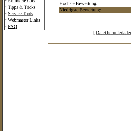
·
Animierte Gifs
Höchste Bewertung:
·
Tipps & Tricks
Niedrigste Bewertung:
·
Service Tools
·
Webmaster Links
·
FAQ
[
Datei herunterlade