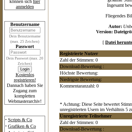
können sich
hier
Ingesamt bewe
anmelden
Fliegendes Bi
Login
Benutzername
Autor:
Unb
Version:
Dateigrö
Dein Benutzername
(max. 25 Zeichen)
[
Datei herunt
Passwort
Registrierte Nutzer
Dein Passwort (max. 20
Zahl der Stimmen: 0
Zeichen)
Download-Bewertung :
Höchste Bewertung:
Kostenlos
Niedrigste Bewertung:
registrieren!
Dannach haben Sie
Kommentaranzahl: 0
Zugang zum
kompletten
Webmasterarchiv!
* Achtung: Diese Seite bewertet Stimm
unregistrierten Usern im Verhältnis 5 z
Das Archiv
Unregistrierte Teilnehmer
·
Scripts & Co
Zahl der Stimmen: 0
·
Grafiken & Co
Download-Bewertung :