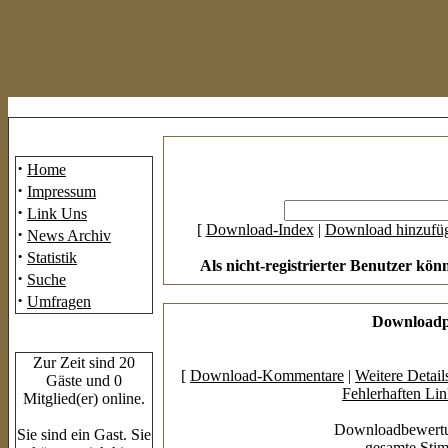
Mainmenü
·
Home
·
Impressum
·
Link Uns
[
Download-Index
|
Download hinzufü
·
News Archiv
·
Statistik
Als nicht-registrierter Benutzer kön
·
Suche
·
Umfragen
Downloadpr
Who's Online
Zur Zeit sind 20
[
Download-Kommentare
|
Weitere Detail
Gäste und 0
Fehlerhaften Li
Mitglied(er) online.
Downloadbewertu
Sie sind ein Gast. Sie
gesamte Sti