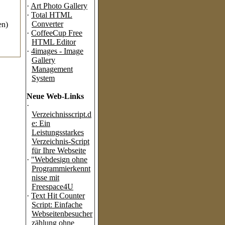
·
Art Photo Gallery
.
·
Total HTML
Converter
en)
·
CoffeeCup Free
HTML Editor
·
4images - Image
Gallery
Management
System
Neue Web-Links
·
Verzeichnisscript.d
e: Ein
Leistungsstarkes
Verzeichnis-Script
für Ihre Webseite
·
"Webdesign ohne
Programmierkennt
nisse mit
Freespace4U
·
Text Hit Counter
Script: Einfache
Webseitenbesucher
zählung ohne