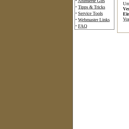
·
Animierte Gifs
Umw
·
Tipps & Tricks
Ve
·
Service Tools
Ei
·
Vo
Webmaster Links
·
FAQ