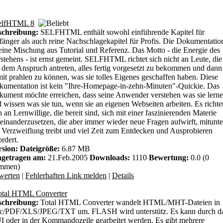
elfHTML 8
schreibung:
SELFHTML enthält sowohl einführende Kapitel für
änger als auch reine Nachschlagekapitel für Profis. Die Dokumentatio
 eine Mischung aus Tutorial und Referenz. Das Motto - die Energie des
stehens - ist ernst gemeint. SELFHTML richtet sich nicht an Leute, die
 dem Anspruch antreten, alles fertig vorgesetzt zu bekommen und dann
it prahlen zu können, was sie tolles Eigenes geschaffen haben. Diese
umentation ist kein "Ihre-Homepage-in-zehn-Minuten"-Quickie. Das
ument möchte erreichen, dass seine Anwender verstehen was sie lern
 wissen was sie tun, wenn sie an eigenen Webseiten arbeiten. Es richte
h an Lernwillige, die bereit sind, sich mit einer faszinierenden Materie
einanderzusetzen, die aber immer wieder neue Fragen aufwirft, mitunte
 Verzweiflung treibt und viel Zeit zum Entdecken und Ausprobieren
ordert.
rsion:
Dateigröße:
6.87 MB
ngetragen am:
21.Feb.2005
Downloads:
1110
Bewertung:
0.0 (0
immen)
werten
|
Fehlerhaften Link melden
|
Details
otal HTML Converter
schreibung:
Total HTML Converter wandelt HTML/MHT-Dateien in
c/PDF/XLS/JPEG/TXT um. FLASH wird unterstütz. Es kann durch d
 oder in der Kommandozeile gearbeitet werden. Es gibt mehrere