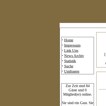
Mainmenü
·
Home
·
Impressum
·
Link Uns
·
News Archiv
·
Statistik
·
Suche
·
Umfragen
Who's Online
Zur Zeit sind 84
Gäste und 0
Mitglied(er) online.
Sie sind ein Gast. Sie