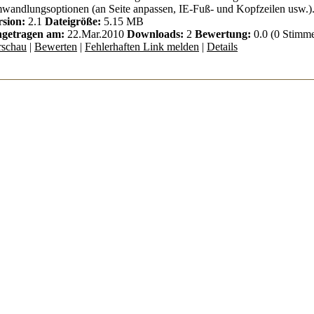
andlungsoptionen (an Seite anpassen, IE-Fuß- und Kopfzeilen usw.)
rsion:
2.1
Dateigröße:
5.15 MB
ngetragen am:
22.Mar.2010
Downloads:
2
Bewertung:
0.0 (0 Stimm
rschau
|
Bewerten
|
Fehlerhaften Link melden
|
Details