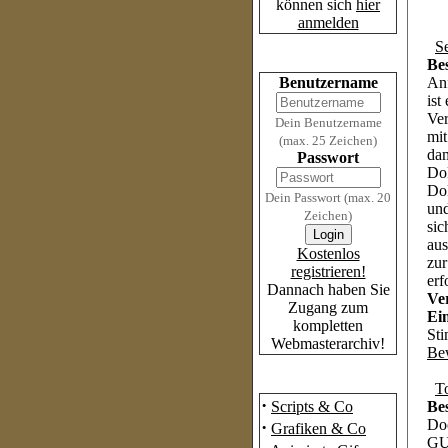
können sich
hier
anmelden
S
Login
Be
Benutzername
Anf
ist
Ver
Dein Benutzername
mit
(max. 25 Zeichen)
dam
Passwort
Dok
Dok
Dein Passwort (max. 20
und
Zeichen)
sic
aus
Kostenlos
zur
registrieren!
erf
Dannach haben Sie
Ve
Zugang zum
Ei
kompletten
St
Webmasterarchiv!
Be
Das Archiv
T
·
Scripts & Co
Be
Do
·
Grafiken & Co
GUI