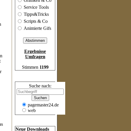
Grafiken & Co
Service Tools
Tipps&Tricks
Scripts & Co
n
Animierte Gifs
Ergebnisse
en
Umfragen
t
Stimmen
1199
r
Suche
Suche nach:
pagemaster24.de
web
Frische Inhalte
as
Neue Downloads