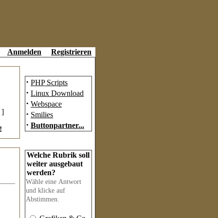
Anmelden
Registrieren
Partner
·
PHP Scripts
·
Linux Download
·
Webspace
]
·
Smilies
·
Buttonpartner...
!
Umfrage
Welche Rubrik soll
weiter ausgebaut
werden?
Wähle eine Antwort
und klicke auf
Abstimmen.