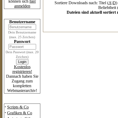
können sich
hier
Sortiere Downloads nach: Titel (
A
\
D
)
anmelden
Beliebtheit 
Dateien sind aktuell sortier
Login
Benutzername
Dein Benutzername
(max. 25 Zeichen)
Passwort
Dein Passwort (max. 20
Zeichen)
Kostenlos
registrieren!
Dannach haben Sie
Zugang zum
kompletten
Webmasterarchiv!
Das Archiv
·
Scripts & Co
·
Grafiken & Co