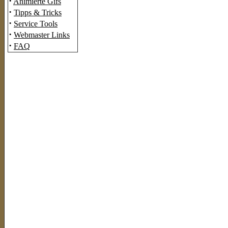
·
Animierte Gifs
·
Tipps & Tricks
·
Service Tools
·
Webmaster Links
·
FAQ