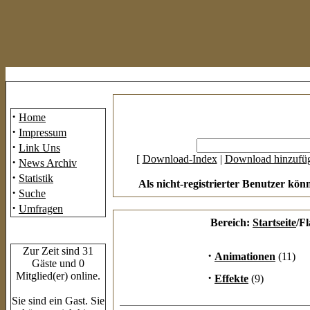
Mainmenü
·
Home
·
Impressum
·
Link Uns
[
Download-Index
|
Download hinzufü
·
News Archiv
·
Statistik
Als nicht-registrierter Benutzer kön
·
Suche
·
Umfragen
Bereich:
Startseite
/F
Who's Online
Zur Zeit sind 31
·
Animationen
(11)
Gäste und 0
Mitglied(er) online.
·
Effekte
(9)
Sie sind ein Gast. Sie