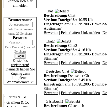
können sich
hier
anmelden
Chat
Login
Beschreibung:
Chat
Benutzername
Version:
Dateigröße:
10.55 Kb
Eingetragen am:
16.Feb.2005
Downloa
Abstimmen)
Dein Benutzername
Bewerten
|
Fehlerhaften Link melden
|
Det
(max. 25 Zeichen)
Passwort
Chat2
Beschreibung:
Chat2
Dein Passwort (max. 20
Version:
Dateigröße:
4.16 Kb
Zeichen)
Eingetragen am:
16.Feb.2005
Downloa
Stimmen)
Kostenlos
Bewerten
|
Fehlerhaften Link melden
|
Det
registrieren!
Dannach haben Sie
Deutscher Chat
Zugang zum
Beschreibung:
Deutscher Chat
kompletten
Version:
Dateigröße:
5.45 Kb
Webmasterarchiv!
Eingetragen am:
16.Feb.2005
Downloa
Stimmen)
Das Archiv
Bewerten
|
Fehlerhaften Link melden
|
Det
·
Scripts & Co
Gästebuch1
·
Grafiken & Co
Beschreibung:
Gästebuch1