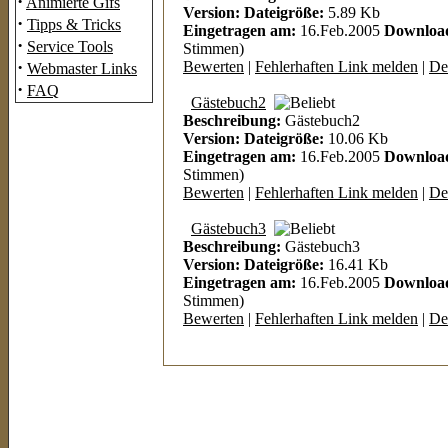
·
Animierte Gifs
Version:
Dateigröße:
5.89 Kb
·
Tipps & Tricks
Eingetragen am:
16.Feb.2005
Downloa
·
Service Tools
Stimmen)
·
Bewerten
|
Fehlerhaften Link melden
|
Det
Webmaster Links
·
FAQ
Gästebuch2
Beschreibung:
Gästebuch2
Version:
Dateigröße:
10.06 Kb
Eingetragen am:
16.Feb.2005
Downloa
Stimmen)
Bewerten
|
Fehlerhaften Link melden
|
Det
Gästebuch3
Beschreibung:
Gästebuch3
Version:
Dateigröße:
16.41 Kb
Eingetragen am:
16.Feb.2005
Downloa
Stimmen)
Bewerten
|
Fehlerhaften Link melden
|
Det