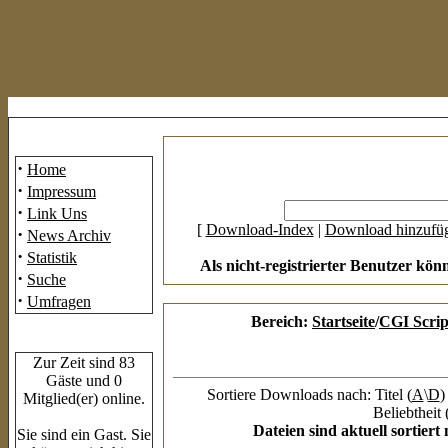
Mainmenü
·
Home
·
Impressum
·
Link Uns
[
Download-Index
|
Download hinzufü
·
News Archiv
·
Statistik
Als nicht-registrierter Benutzer kön
·
Suche
·
Umfragen
Bereich:
Startseite
/
CGI Scrip
Who's Online
Zur Zeit sind 83
Gäste und 0
Sortiere Downloads nach: Titel (
A
\
D
)
Mitglied(er) online.
Beliebtheit 
Dateien sind aktuell sortier
Sie sind ein Gast. Sie