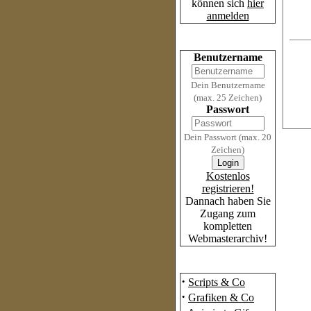
können sich
hier
anmelden
Login
Benutzername
Dein Benutzername
(max. 25 Zeichen)
Passwort
Dein Passwort (max. 20
Zeichen)
Kostenlos
registrieren!
Dannach haben Sie
Zugang zum
kompletten
Webmasterarchiv!
Das Archiv
·
Scripts & Co
·
Grafiken & Co