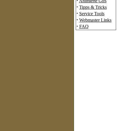
·
Animierte Gifs
·
Tipps & Tricks
·
Service Tools
·
Webmaster Links
·
FAQ