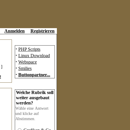
Anmelden
Registrieren
Partner
·
PHP Scripts
·
Linux Download
·
Webspace
]
·
Smilies
·
Buttonpartner...
!
Umfrage
Welche Rubrik soll
weiter ausgebaut
werden?
Wähle eine Antwort
und klicke auf
Abstimmen.