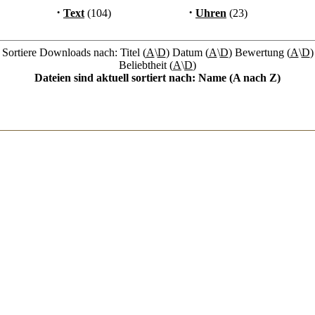
·
·
Text
(104)
Uhren
(23)
Sortiere Downloads nach: Titel (
A
\
D
) Datum (
A
\
D
) Bewertung (
A
\
D
)
Beliebtheit (
A
\
D
)
Dateien sind aktuell sortiert nach: Name (A nach Z)