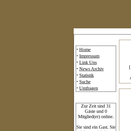
Mainmenü
·
Home
·
Impressum
·
Link Uns
·
News Archiv
·
Statistik
·
Suche
·
Umfragen
Who's Online
Zur Zeit sind 31
Gäste und 0
Mitglied(er) online.
Sie sind ein Gast. Sie