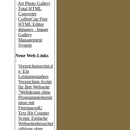
·
Art Photo Gallery
·
Total HTML
Converter
·
CoffeeCup Free
HTML Editor
·
4images - Image
Gallery
Management
System
Neue Web-Links
·
Verzeichnisscript.d
e: Ein
Leistungsstarkes
Verzeichnis-Script
für Ihre Webseite
·
"Webdesign ohne
Programmierkennt
nisse mit
Freespace4U
·
Text Hit Counter
Script: Einfache
Webseitenbesucher
zählung ohne