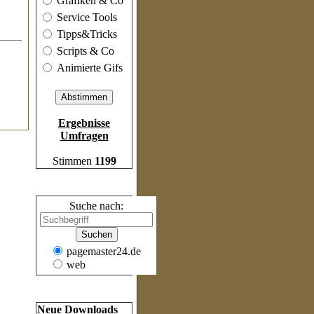
Grafiken & Co
Service Tools
Tipps&Tricks
Scripts & Co
Animierte Gifs
Ergebnisse
Umfragen
Stimmen
1199
Suche
Suche nach:
pagemaster24.de
web
Frische Inhalte
Neue Downloads