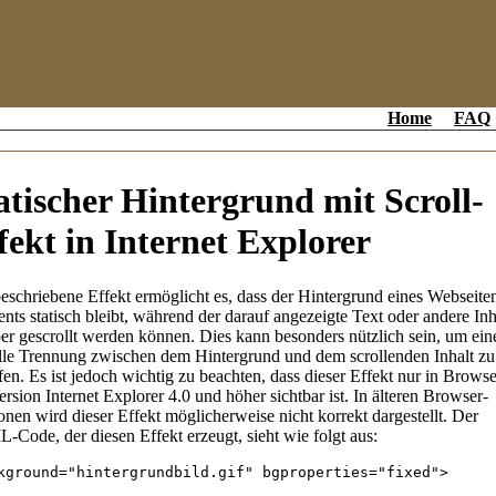
Home
FAQ
atischer Hintergrund mit Scroll-
fekt in Internet Explorer
eschriebene Effekt ermöglicht es, dass der Hintergrund eines Webseite
nts statisch bleibt, während der darauf angezeigte Text oder andere Inh
er gescrollt werden können. Dies kann besonders nützlich sein, um ein
lle Trennung zwischen dem Hintergrund und dem scrollenden Inhalt zu
fen. Es ist jedoch wichtig zu beachten, dass dieser Effekt nur in Brows
ersion Internet Explorer 4.0 und höher sichtbar ist. In älteren Browser-
onen wird dieser Effekt möglicherweise nicht korrekt dargestellt. Der
Code, der diesen Effekt erzeugt, sieht wie folgt aus:
kground
=
"hintergrundbild.gif"
 bgproperties=
"fixed"