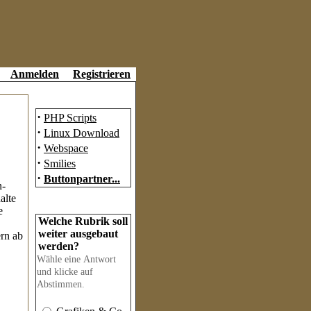
Anmelden
Registrieren
Partner
·
PHP Scripts
·
Linux Download
·
Webspace
·
Smilies
·
Buttonpartner...
n-
alte
Umfrage
e
Welche Rubrik soll
weiter ausgebaut
ern ab
werden?
Wähle eine Antwort
und klicke auf
Abstimmen.