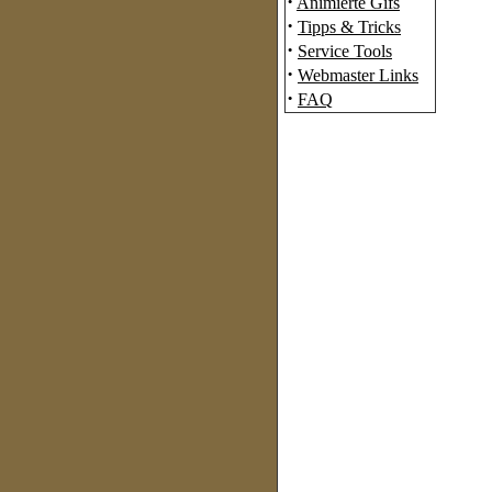
·
Animierte Gifs
·
Tipps & Tricks
·
Service Tools
·
Webmaster Links
·
FAQ