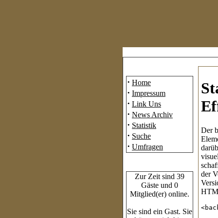
Mainmenü
·
Home
St
·
Impressum
Ef
·
Link Uns
·
News Archiv
·
Statistik
Der b
·
Suche
Eleme
·
Umfragen
darüb
visue
schaf
Who's Online
der V
Zur Zeit sind 39
Versi
Gäste und 0
HTML-
Mitglied(er) online.
<
bac
Sie sind ein Gast. Sie