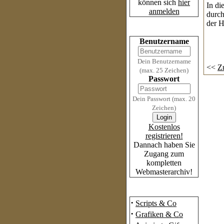
können sich
hier
In di
anmelden
durch
der H
Login
Benutzername
Dein Benutzername
<<
Z
(max. 25 Zeichen)
Passwort
Dein Passwort (max. 20
Zeichen)
Kostenlos
registrieren!
Dannach haben Sie
Zugang zum
kompletten
Webmasterarchiv!
Das Archiv
·
Scripts & Co
·
Grafiken & Co