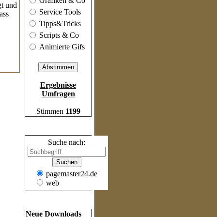
Grafiken & Co
gt und
Service Tools
ass
Tipps&Tricks
Scripts & Co
Animierte Gifs
Ergebnisse
Umfragen
Stimmen
1199
Suche
Suche nach:
pagemaster24.de
web
Frische Inhalte
Neue Downloads