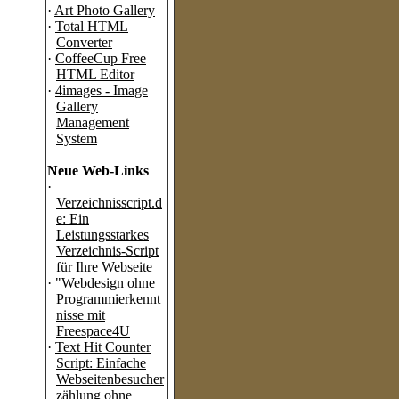
·
Art Photo Gallery
·
Total HTML
Converter
·
CoffeeCup Free
HTML Editor
·
4images - Image
Gallery
Management
System
Neue Web-Links
·
Verzeichnisscript.d
e: Ein
Leistungsstarkes
Verzeichnis-Script
für Ihre Webseite
·
"Webdesign ohne
Programmierkennt
nisse mit
Freespace4U
·
Text Hit Counter
Script: Einfache
Webseitenbesucher
zählung ohne