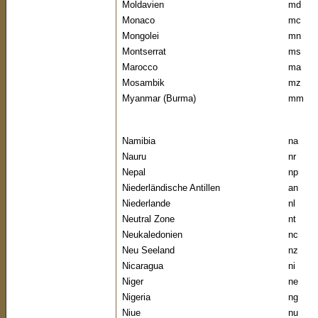
Moldavien
md
Monaco
mc
Mongolei
mn
Montserrat
ms
Marocco
ma
Mosambik
mz
Myanmar (Burma)
mm
Namibia
na
Nauru
nr
Nepal
np
Niederländische Antillen
an
Niederlande
nl
Neutral Zone
nt
Neukaledonien
nc
Neu Seeland
nz
Nicaragua
ni
Niger
ne
Nigeria
ng
Niue
nu