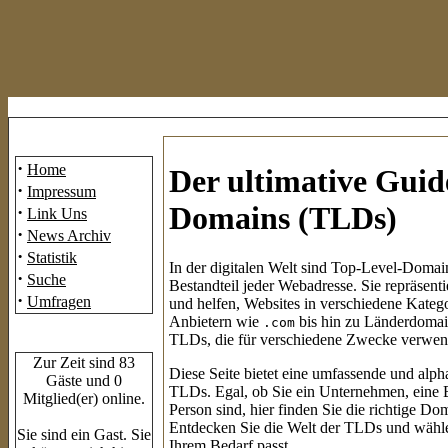
Mainmenü
·
Home
Der ultimative Guid
·
Impressum
Domains (TLDs)
·
Link Uns
·
News Archiv
·
Statistik
In der digitalen Welt sind Top-Level-Domai
·
Suche
Bestandteil jeder Webadresse. Sie repräsenti
·
Umfragen
und helfen, Websites in verschiedene Kateg
Anbietern wie
bis hin zu Länderdoma
.com
TLDs, die für verschiedene Zwecke verwen
Who's Online
Zur Zeit sind 83
Diese Seite bietet eine umfassende und alph
Gäste und 0
TLDs. Egal, ob Sie ein Unternehmen, eine B
Mitglied(er) online.
Person sind, hier finden Sie die richtige Do
Entdecken Sie die Welt der TLDs und wähle
Sie sind ein Gast. Sie
Ihrem Bedarf passt.