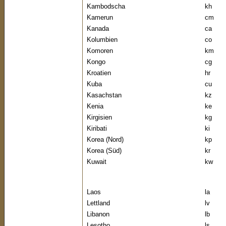
Kambodscha
kh
Kamerun
cm
Kanada
ca
Kolumbien
co
Komoren
km
Kongo
cg
Kroatien
hr
Kuba
cu
Kasachstan
kz
Kenia
ke
Kirgisien
kg
Kiribati
ki
Korea (Nord)
kp
Korea (Süd)
kr
Kuwait
kw
Laos
la
Lettland
lv
Libanon
lb
Lesotho
ls