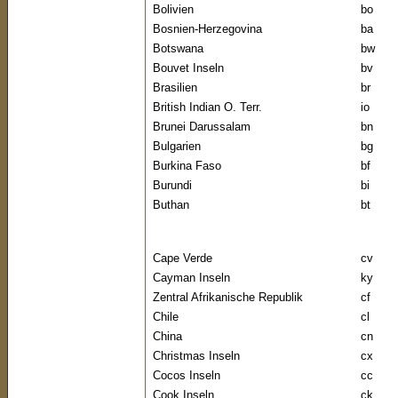
Bolivien
bo
Bosnien-Herzegovina
ba
Botswana
bw
Bouvet Inseln
bv
Brasilien
br
British Indian O. Terr.
io
Brunei Darussalam
bn
Bulgarien
bg
Burkina Faso
bf
Burundi
bi
Buthan
bt
Cape Verde
cv
Cayman Inseln
ky
Zentral Afrikanische Republik
cf
Chile
cl
China
cn
Christmas Inseln
cx
Cocos Inseln
cc
Cook Inseln
ck