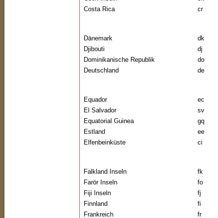
Costa Rica
cr
Dänemark
dk
Djibouti
dj
Dominikanische Republik
do
Deutschland
de
Equador
ec
El Salvador
sv
Equatorial Guinea
gq
Estland
ee
Elfenbeinküste
ci
Falkland Inseln
fk
Farör Inseln
fo
Fiji Inseln
fj
Finnland
fi
Frankreich
fr