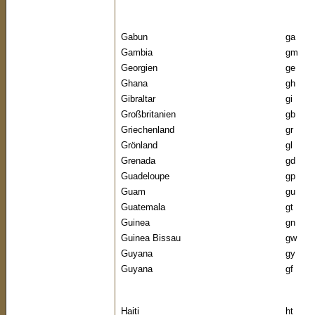
Gabun
ga
Gambia
gm
Georgien
ge
Ghana
gh
Gibraltar
gi
Großbritanien
gb
Griechenland
gr
Grönland
gl
Grenada
gd
Guadeloupe
gp
Guam
gu
Guatemala
gt
Guinea
gn
Guinea Bissau
gw
Guyana
gy
Guyana
gf
Haiti
ht