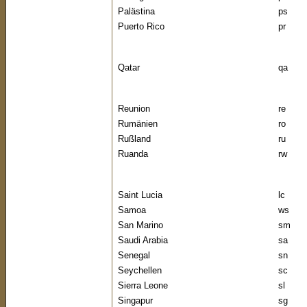
Palästina
ps
Puerto Rico
pr
Qatar
qa
Reunion
re
Rumänien
ro
Rußland
ru
Ruanda
rw
Saint Lucia
lc
Samoa
ws
San Marino
sm
Saudi Arabia
sa
Senegal
sn
Seychellen
sc
Sierra Leone
sl
Singapur
sg