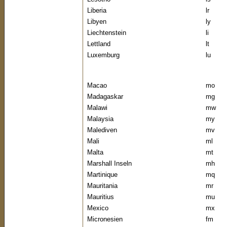
Liberia
lr
Libyen
ly
Liechtenstein
li
Lettland
lt
Luxemburg
lu
Macao
mo
Madagaskar
mg
Malawi
mw
Malaysia
my
Malediven
mv
Mali
ml
Malta
mt
Marshall Inseln
mh
Martinique
mq
Mauritania
mr
Mauritius
mu
Mexico
mx
Micronesien
fm