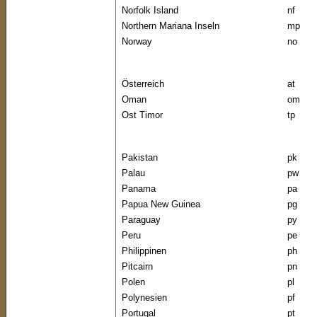
Norfolk Island
nf
Northern Mariana Inseln
mp
Norway
no
Österreich
at
Oman
om
Ost Timor
tp
Pakistan
pk
Palau
pw
Panama
pa
Papua New Guinea
pg
Paraguay
py
Peru
pe
Philippinen
ph
Pitcairn
pn
Polen
pl
Polynesien
pf
Portugal
pt