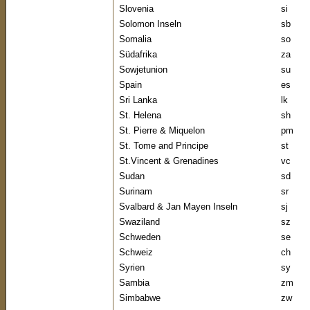
Slovenia
si
Solomon Inseln
sb
Somalia
so
Südafrika
za
Sowjetunion
su
Spain
es
Sri Lanka
lk
St. Helena
sh
St. Pierre & Miquelon
pm
St. Tome and Principe
st
St.Vincent & Grenadines
vc
Sudan
sd
Surinam
sr
Svalbard & Jan Mayen Inseln
sj
Swaziland
sz
Schweden
se
Schweiz
ch
Syrien
sy
Sambia
zm
Simbabwe
zw