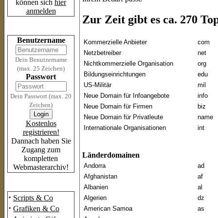
können sich
hier
anmelden
Zur Zeit gibt es ca. 270 T
Login
Benutzername
Kommerzielle Anbieter
com
Netzbetreiber
net
Dein Benutzername
Nichtkommerzielle Organisation
org
(max. 25 Zeichen)
Bildungseinrichtungen
edu
Passwort
US-Militär
mil
Neue Domain für Infoangebote
info
Dein Passwort (max. 20
Zeichen)
Neue Domain für Firmen
biz
Neue Domain für Privatleute
name
Kostenlos
Internationale Organisationen
int
registrieren!
Dannach haben Sie
Zugang zum
Länderdomainen
kompletten
Andorra
ad
Webmasterarchiv!
Afghanistan
af
Das Archiv
Albanien
al
·
Scripts & Co
Algerien
dz
·
Grafiken & Co
American Samoa
as