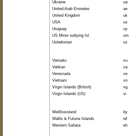
Ukraine
ua
United Arab Emirates
ae
United Kingdom
uk
USA
us
Uruguay
uy
US Minor outlying Isl.
um
Usbekistan
uz
Vanuatu
vu
Vatikan
va
Venezuela
ve
Vietnam
vn
Virgin Islands (British)
vg
Virgin Islands (US)
vi
Weißrussland
by
Wallis & Futuna Islands
wf
Western Sahara
eh