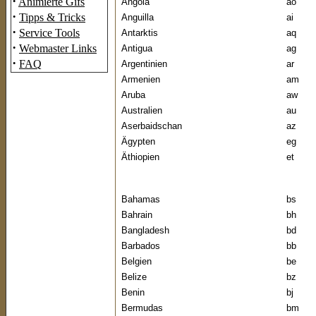
·
Animierte Gifs
Angola
ao
·
Tipps & Tricks
Anguilla
ai
·
Service Tools
Antarktis
aq
·
Webmaster Links
Antigua
ag
·
FAQ
Argentinien
ar
Armenien
am
Aruba
aw
Australien
au
Aserbaidschan
az
Ägypten
eg
Äthiopien
et
Bahamas
bs
Bahrain
bh
Bangladesh
bd
Barbados
bb
Belgien
be
Belize
bz
Benin
bj
Bermudas
bm