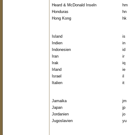
Heard & McDonald Inseln
hm
Honduras
hn
Hong Kong
hk
Island
is
Indien
in
Indonesien
id
Iran
ir
Irak
iq
Irland
ie
Israel
il
Italien
it
Jamaika
jm
Japan
jp
Jordanien
jo
Jugoslavien
yu