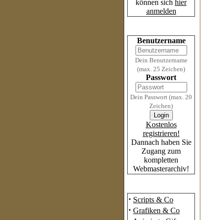
können sich
hier
anmelden
Login
Benutzername
Dein Benutzername
(max. 25 Zeichen)
Passwort
Dein Passwort (max. 20
Zeichen)
Kostenlos
registrieren!
Dannach haben Sie
Zugang zum
kompletten
Webmasterarchiv!
Das Archiv
·
Scripts & Co
·
Grafiken & Co