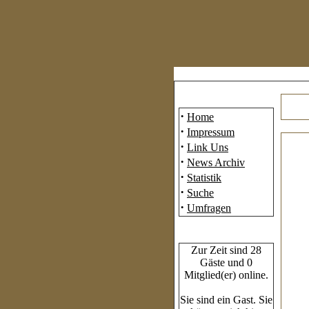
Mainmenü
·
Home
·
Impressum
·
Link Uns
·
News Archiv
·
Statistik
·
Suche
·
Umfragen
Who's Online
Zur Zeit sind 28
Gäste und 0
Mitglied(er) online.
Sie sind ein Gast. Sie