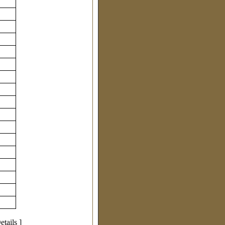
etails
]