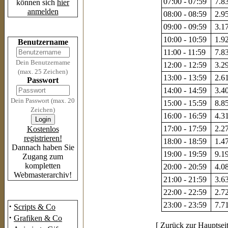
07:00 - 07:59
7.83
können sich
hier
anmelden
08:00 - 08:59
2.95
09:00 - 09:59
3.17
Login
10:00 - 10:59
1.92
Benutzername
11:00 - 11:59
7.83
Dein Benutzername
12:00 - 12:59
3.29
(max. 25 Zeichen)
13:00 - 13:59
2.61
Passwort
14:00 - 14:59
3.40
Dein Passwort (max. 20
15:00 - 15:59
8.85
Zeichen)
16:00 - 16:59
4.31
17:00 - 17:59
2.27
Kostenlos
registrieren!
18:00 - 18:59
1.47
Dannach haben Sie
19:00 - 19:59
9.19
Zugang zum
kompletten
20:00 - 20:59
4.08
Webmasterarchiv!
21:00 - 21:59
3.63
22:00 - 22:59
2.72
Das Archiv
23:00 - 23:59
7.71
·
Scripts & Co
·
Grafiken & Co
[
Zurück zur Hauptsei