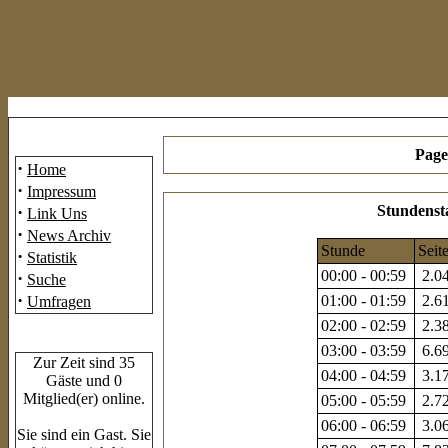
Mainmenü
Page
·
Home
·
Impressum
·
Stundensta
Link Uns
·
News Archiv
Stunde
Seit
·
Statistik
00:00 - 00:59
2.04
·
Suche
·
01:00 - 01:59
2.61
Umfragen
02:00 - 02:59
2.38
Who's Online
03:00 - 03:59
6.69
Zur Zeit sind 35
04:00 - 04:59
3.17
Gäste und 0
Mitglied(er) online.
05:00 - 05:59
2.72
06:00 - 06:59
3.06
Sie sind ein Gast. Sie