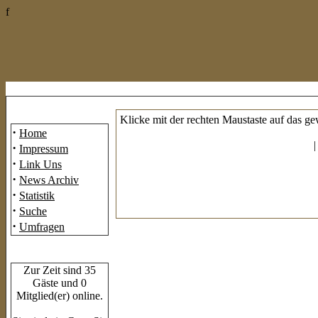
f
Mainmenü
Klicke mit der rechten Maustaste auf das ge
·
Home
·
Impressum
·
Link Uns
·
News Archiv
·
Statistik
·
Suche
·
Umfragen
Who's Online
Zur Zeit sind 35
Gäste und 0
Mitglied(er) online.