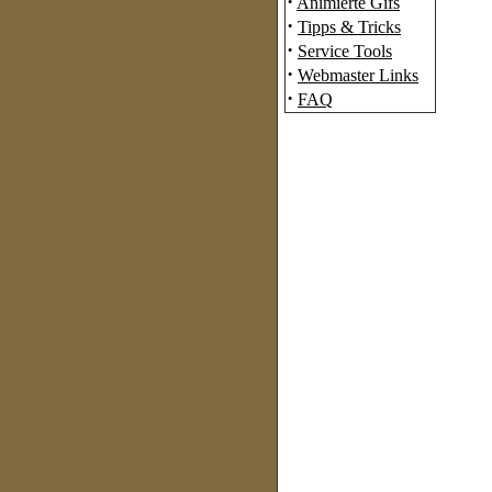
·
Animierte Gifs
·
Tipps & Tricks
·
Service Tools
·
Webmaster Links
·
FAQ