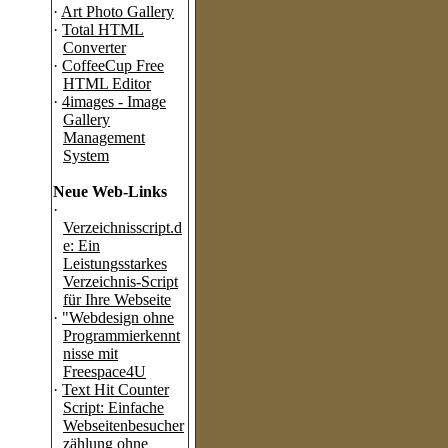
·
Art Photo Gallery
·
Total HTML
Converter
·
CoffeeCup Free
HTML Editor
·
4images - Image
Gallery
Management
System
Neue Web-Links
·
Verzeichnisscript.d
e: Ein
Leistungsstarkes
Verzeichnis-Script
für Ihre Webseite
·
"Webdesign ohne
Programmierkennt
nisse mit
Freespace4U
·
Text Hit Counter
Script: Einfache
Webseitenbesucher
zählung ohne