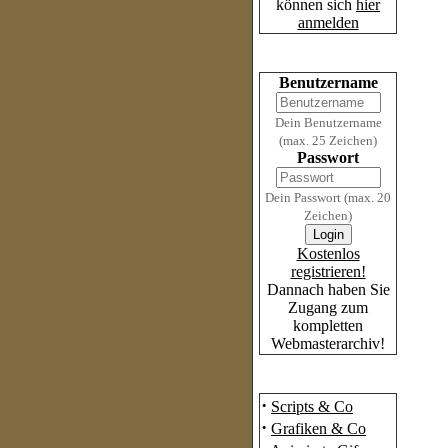
können sich
hier
anmelden
Login
Benutzername
Dein Benutzername
(max. 25 Zeichen)
Passwort
Dein Passwort (max. 20
Zeichen)
Kostenlos
registrieren!
Dannach haben Sie
Zugang zum
kompletten
Webmasterarchiv!
Das Archiv
·
Scripts & Co
·
Grafiken & Co