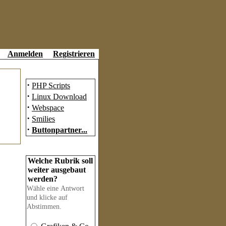
Anmelden
Registrieren
Partner
·
PHP Scripts
·
Linux Download
·
Webspace
·
Smilies
·
Buttonpartner...
Umfrage
Welche Rubrik soll
weiter ausgebaut
werden?
Wähle eine Antwort
und klicke auf
Abstimmen.