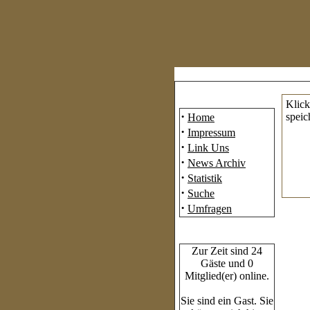
Mainmenü
Klick
·
speic
Home
·
Impressum
·
Link Uns
·
News Archiv
·
Statistik
·
Suche
·
Umfragen
Who's Online
Zur Zeit sind 24
Gäste und 0
Mitglied(er) online.
Sie sind ein Gast. Sie