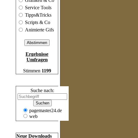
Grafiken & Co
Service Tools
Tipps&Tricks
Scripts & Co
Animierte Gifs
Ergebnisse
Umfragen
Stimmen
1199
Suche
Suche nach:
pagemaster24.de
web
Frische Inhalte
Neue Downloads