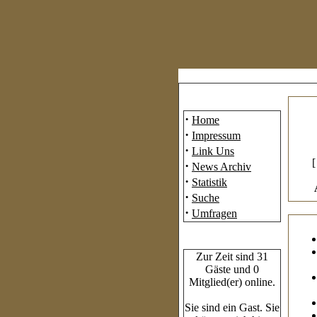
Mainmenü
·
Home
·
Impressum
·
Link Uns
·
News Archiv
·
Statistik
·
Suche
·
Umfragen
Who's Online
Zur Zeit sind 31
Gäste und 0
Mitglied(er) online.
Sie sind ein Gast. Sie