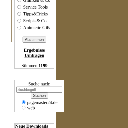
Grafiken & Co
Service Tools
Tipps&Tricks
Scripts & Co
Animierte Gifs
Ergebnisse
Umfragen
Stimmen
1199
Suche
Suche nach:
pagemaster24.de
web
Frische Inhalte
Neue Downloads