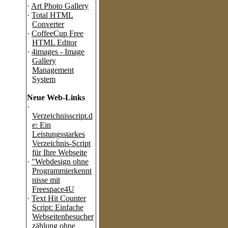
·
Art Photo Gallery
·
Total HTML
Converter
·
CoffeeCup Free
HTML Editor
·
4images - Image
Gallery
Management
System
Neue Web-Links
·
Verzeichnisscript.d
e: Ein
Leistungsstarkes
Verzeichnis-Script
für Ihre Webseite
·
"Webdesign ohne
Programmierkennt
nisse mit
Freespace4U
·
Text Hit Counter
Script: Einfache
Webseitenbesucher
zählung ohne