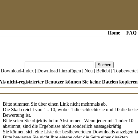
Home
FAQ
[
Download-Index
|
Download hinzufügen
|
Neu
|
Beliebt
|
Topbewertet
Als nicht-registrierter Benutzer können Sie keine Dateien kopieren
Bitte stimmen Sie über einen Link nicht mehrmals ab.
Die Skala reicht von 1 - 10, wobei 1 die schlechteste und 10 die beste
Bewertung ist.
Bitte seien Sie objektiv beim Abstimmen. Wenn jeder mit 1 oder 10
abstimmt, sind die Ergebnisse nicht sonderlich aussagekräftig.
Sie können sich eine
Liste der bestbewerteten Downloads
anzeigen la
Bitte bewerten Sie nicht Ihre eigene oder die Seite eines direkten