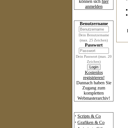
können sich
hier
anmelden
Login
Benutzername
Dein Benutzername
(max. 25 Zeichen)
Passwort
Dein Passwort (max. 20
Zeichen)
Kostenlos
registrieren!
Dannach haben Sie
Zugang zum
kompletten
Webmasterarchiv!
Das Archiv
·
Scripts & Co
·
Grafiken & Co