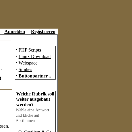
Anmelden
Registrieren
Partner
·
PHP Scripts
·
Linux Download
·
Webspace
]
·
Smilies
·
Buttonpartner...
!
Umfrage
Welche Rubrik soll
weiter ausgebaut
werden?
Wähle eine Antwort
und klicke auf
Abstimmen.
ssen.