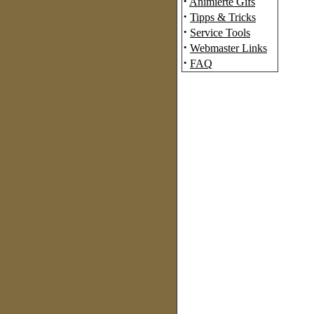
·
Animierte Gifs
·
Tipps & Tricks
·
Service Tools
·
Webmaster Links
·
FAQ