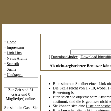
Mainmenü
·
Home
·
Impressum
·
Link Uns
[
Download-Index
|
Download hinzufü
·
News Archiv
·
Statistik
Als nicht-registrierter Benutzer kön
·
Suche
·
Umfragen
Bitte stimmen Sie über einen Link ni
Who's Online
Die Skala reicht von 1 - 10, wobei 1 
Zur Zeit sind 31
Bewertung ist.
Gäste und 0
Bitte seien Sie objektiv beim Abstim
Mitglied(er) online.
abstimmt, sind die Ergebnisse nicht s
Sie können sich eine
Liste der best
Sie sind ein Gast. Sie
Bitte bewerten Sie nicht Ihre eigene o