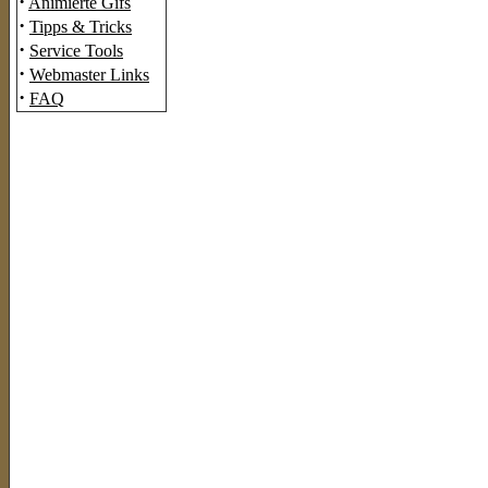
·
Animierte Gifs
·
Tipps & Tricks
·
Service Tools
·
Webmaster Links
·
FAQ