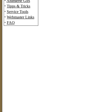
·
Animierte Gifs
·
Tipps & Tricks
·
Service Tools
·
Webmaster Links
·
FAQ