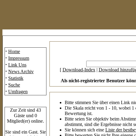
Mainmenü
·
Home
·
Impressum
·
Link Uns
[
Download-Index
|
Download hinzufü
·
News Archiv
·
Statistik
Als nicht-registrierter Benutzer kön
·
Suche
·
Umfragen
Bitte stimmen Sie über einen Link ni
Who's Online
Die Skala reicht von 1 - 10, wobei 1 
Zur Zeit sind 43
Bewertung ist.
Gäste und 0
Bitte seien Sie objektiv beim Abstim
Mitglied(er) online.
abstimmt, sind die Ergebnisse nicht s
Sie können sich eine
Liste der best
Sie sind ein Gast. Sie
Bitte bewerten Sie nicht Ihre eigene o