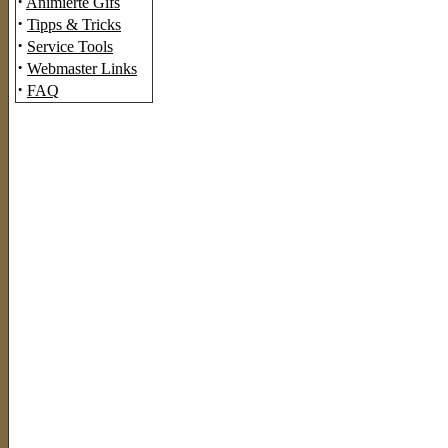
·
Animierte Gifs
·
Tipps & Tricks
·
Service Tools
·
Webmaster Links
·
FAQ