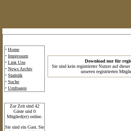
Mainmenü
·
Home
·
Impressum
Download nur für regis
·
Link Uns
Sie sind kein registrierter Nutzer auf dies
·
News Archiv
unseren registrierten Mitgl
·
Statistik
·
Suche
·
Umfragen
Who's Online
Zur Zeit sind 42
Gäste und 0
Mitglied(er) online.
Sie sind ein Gast. Sie