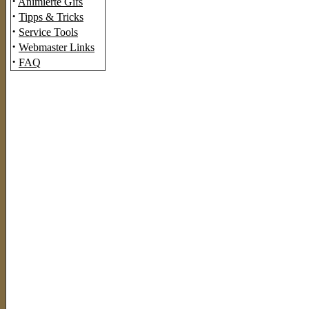
·
Animierte Gifs
·
Tipps & Tricks
·
Service Tools
·
Webmaster Links
·
FAQ