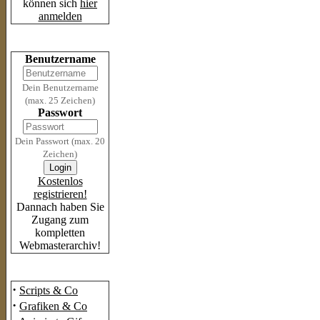
können sich
hier
anmelden
Login
Benutzername
Dein Benutzername
(max. 25 Zeichen)
Passwort
Dein Passwort (max. 20
Zeichen)
Kostenlos
registrieren!
Dannach haben Sie
Zugang zum
kompletten
Webmasterarchiv!
Das Archiv
·
Scripts & Co
·
Grafiken & Co