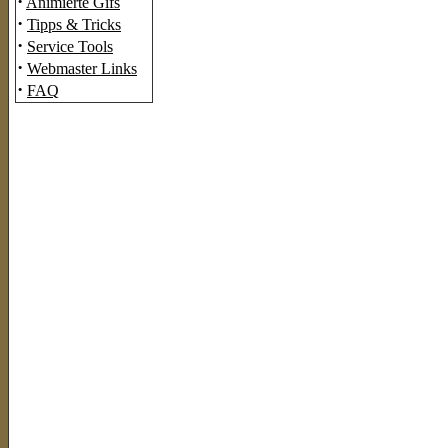
·
Animierte Gifs
·
Tipps & Tricks
·
Service Tools
·
Webmaster Links
·
FAQ