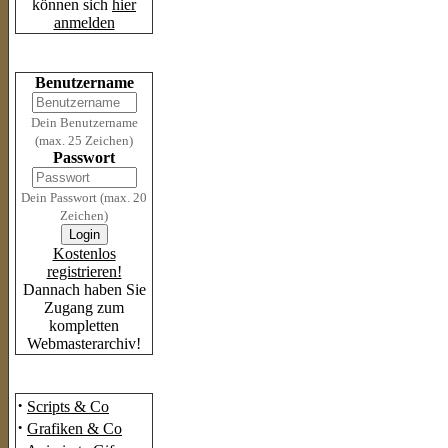
können sich
hier
anmelden
Login
Benutzername
Dein Benutzername
(max. 25 Zeichen)
Passwort
Dein Passwort (max. 20
Zeichen)
Kostenlos
registrieren!
Dannach haben Sie
Zugang zum
kompletten
Webmasterarchiv!
Das Archiv
·
Scripts & Co
·
Grafiken & Co