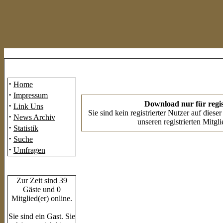
Mainmenü
·
Home
·
Impressum
Download nur für regis
·
Link Uns
Sie sind kein registrierter Nutzer auf dies
·
News Archiv
unseren registrierten Mitgl
·
Statistik
·
Suche
·
Umfragen
Who's Online
Zur Zeit sind 39
Gäste und 0
Mitglied(er) online.
Sie sind ein Gast. Sie