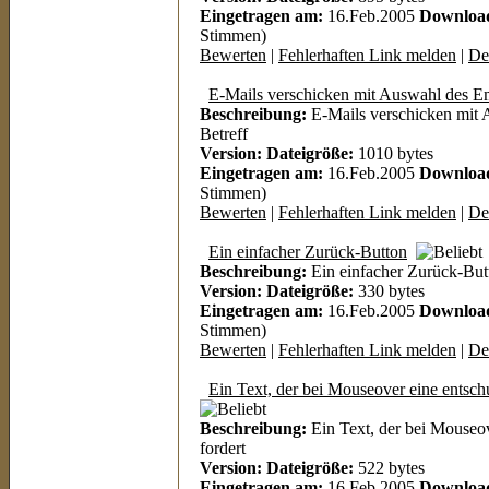
Eingetragen am:
16.Feb.2005
Downloa
Stimmen)
Bewerten
|
Fehlerhaften Link melden
|
Det
E-Mails verschicken mit Auswahl des E
Beschreibung:
E-Mails verschicken mit
Betreff
Version:
Dateigröße:
1010 bytes
Eingetragen am:
16.Feb.2005
Downloa
Stimmen)
Bewerten
|
Fehlerhaften Link melden
|
Det
Ein einfacher Zurück-Button
Beschreibung:
Ein einfacher Zurück-But
Version:
Dateigröße:
330 bytes
Eingetragen am:
16.Feb.2005
Downloa
Stimmen)
Bewerten
|
Fehlerhaften Link melden
|
Det
Ein Text, der bei Mouseover eine entsch
Beschreibung:
Ein Text, der bei Mouseov
fordert
Version:
Dateigröße:
522 bytes
Eingetragen am:
16.Feb.2005
Downloa