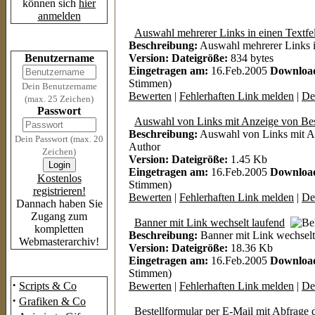
können sich
hier
anmelden
Auswahl mehrerer Links in einen Textfe
Login
Beschreibung:
Auswahl mehrerer Links i
Benutzername
Version:
Dateigröße:
834 bytes
Eingetragen am:
16.Feb.2005
Downloa
Stimmen)
Dein Benutzername
Bewerten
|
Fehlerhaften Link melden
|
Det
(max. 25 Zeichen)
Passwort
Auswahl von Links mit Anzeige von Be
Beschreibung:
Auswahl von Links mit A
Dein Passwort (max. 20
Author
Zeichen)
Version:
Dateigröße:
1.45 Kb
Eingetragen am:
16.Feb.2005
Downloa
Kostenlos
Stimmen)
registrieren!
Bewerten
|
Fehlerhaften Link melden
|
Det
Dannach haben Sie
Zugang zum
Banner mit Link wechselt laufend
kompletten
Beschreibung:
Banner mit Link wechselt
Webmasterarchiv!
Version:
Dateigröße:
18.36 Kb
Eingetragen am:
16.Feb.2005
Downloa
Das Archiv
Stimmen)
·
Scripts & Co
Bewerten
|
Fehlerhaften Link melden
|
Det
·
Grafiken & Co
Bestellformular per E-Mail mit Abfrage 