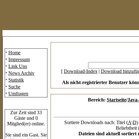
Mainmenü
·
Home
·
Impressum
·
Link Uns
[
Download-Index
|
Download hinzufü
·
News Archiv
·
Statistik
Als nicht-registrierter Benutzer kön
·
Suche
·
Umfragen
Bereich:
Startseite
/
Java-
Who's Online
Zur Zeit sind 33
Gäste und 0
Sortiere Downloads nach: Titel (
A
\
D
)
Mitglied(er) online.
Beliebtheit 
Dateien sind aktuell sortier
Sie sind ein Gast. Sie