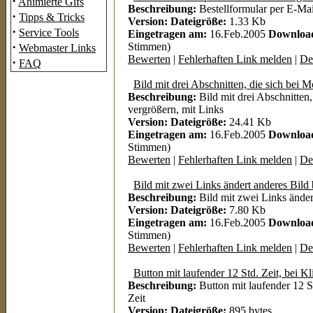
·
Animierte Gifs
Beschreibung:
Bestellformular per E-Mai
·
Tipps & Tricks
Version:
Dateigröße:
1.33 Kb
·
Service Tools
Eingetragen am:
16.Feb.2005
Downloa
·
Stimmen)
Webmaster Links
Bewerten
|
Fehlerhaften Link melden
|
Det
·
FAQ
Bild mit drei Abschnitten, die sich bei 
Beschreibung:
Bild mit drei Abschnitten
vergrößern, mit Links
Version:
Dateigröße:
24.41 Kb
Eingetragen am:
16.Feb.2005
Downloa
Stimmen)
Bewerten
|
Fehlerhaften Link melden
|
Det
Bild mit zwei Links ändert anderes Bild
Beschreibung:
Bild mit zwei Links änder
Version:
Dateigröße:
7.80 Kb
Eingetragen am:
16.Feb.2005
Downloa
Stimmen)
Bewerten
|
Fehlerhaften Link melden
|
Det
Button mit laufender 12 Std. Zeit, bei Kl
Beschreibung:
Button mit laufender 12 St
Zeit
Version:
Dateigröße:
895 bytes