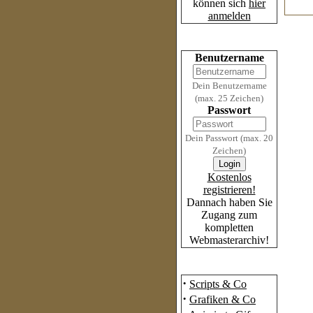
können sich
hier
anmelden
Login
Benutzername
Dein Benutzername
(max. 25 Zeichen)
Passwort
Dein Passwort (max. 20
Zeichen)
Kostenlos
registrieren!
Dannach haben Sie
Zugang zum
kompletten
Webmasterarchiv!
Das Archiv
·
Scripts & Co
·
Grafiken & Co