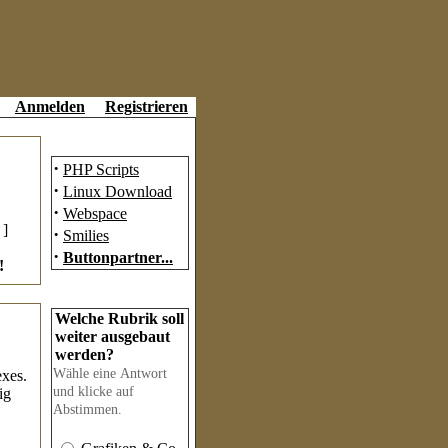
Anmelden
Registrieren
Partner
·
PHP Scripts
·
Linux Download
·
Webspace
]
·
Smilies
·
Buttonpartner...
!
Umfrage
Welche Rubrik soll
weiter ausgebaut
werden?
Wähle eine Antwort
exes.
und klicke auf
ig
Abstimmen.