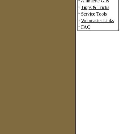
·
Animierte Gifs
·
Tipps & Tricks
·
Service Tools
·
Webmaster Links
·
FAQ