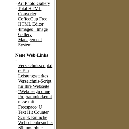
·
Art Photo Gallery
·
Total HTML
Converter
·
CoffeeCup Free
HTML Editor
·
4images - Image
Gallery
Management
System
Neue Web-Links
·
Verzeichnisscript.d
e: Ein
Leistungsstarkes
Verzeichnis-Script
für Ihre Webseite
·
"Webdesign ohne
Programmierkennt
nisse mit
Freespace4U
·
Text Hit Counter
Script: Einfache
Webseitenbesucher
zählung ohne