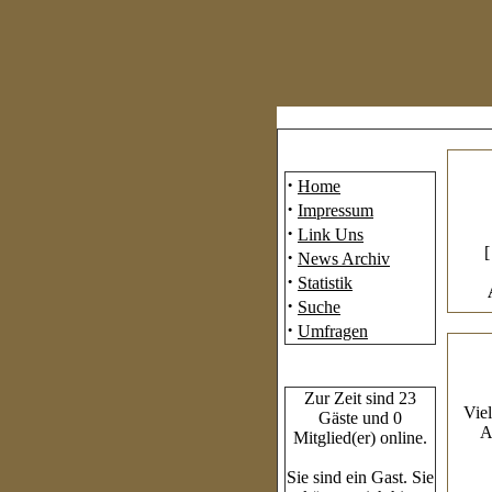
Mainmenü
·
Home
·
Impressum
·
Link Uns
·
News Archiv
·
Statistik
·
Suche
·
Umfragen
Who's Online
Zur Zeit sind 23
Viel
Gäste und 0
A
Mitglied(er) online.
Sie sind ein Gast. Sie