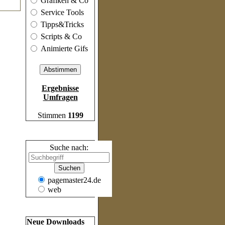
Grafiken & Co
Service Tools
Tipps&Tricks
Scripts & Co
Animierte Gifs
Ergebnisse
Umfragen
Stimmen
1199
Suche
Suche nach:
pagemaster24.de
web
Frische Inhalte
Neue Downloads