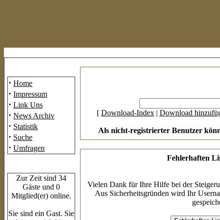
Mainmenü
·
Home
·
Impressum
·
Link Uns
[
Download-Index
|
Download hinzufü
·
News Archiv
·
Statistik
Als nicht-registrierter Benutzer kön
·
Suche
·
Umfragen
Fehlerhaften L
Who's Online
Zur Zeit sind 34
Vielen Dank für Ihre Hilfe bei der Steiger
Gäste und 0
Aus Sicherheitsgründen wird Ihr Userna
Mitglied(er) online.
gespeiche
Sie sind ein Gast. Sie