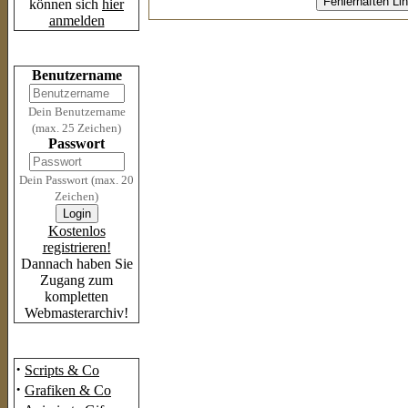
können sich
hier
anmelden
Login
Benutzername
Dein Benutzername
(max. 25 Zeichen)
Passwort
Dein Passwort (max. 20
Zeichen)
Kostenlos
registrieren!
Dannach haben Sie
Zugang zum
kompletten
Webmasterarchiv!
Das Archiv
·
Scripts & Co
·
Grafiken & Co