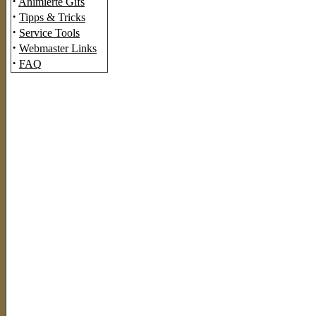
·
Animierte Gifs
·
Tipps & Tricks
·
Service Tools
·
Webmaster Links
·
FAQ