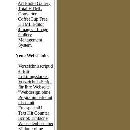
·
Art Photo Gallery
·
Total HTML
Converter
·
CoffeeCup Free
HTML Editor
·
4images - Image
Gallery
Management
System
Neue Web-Links
·
Verzeichnisscript.d
e: Ein
Leistungsstarkes
Verzeichnis-Script
für Ihre Webseite
·
"Webdesign ohne
Programmierkennt
nisse mit
Freespace4U
·
Text Hit Counter
Script: Einfache
Webseitenbesucher
zählung ohne