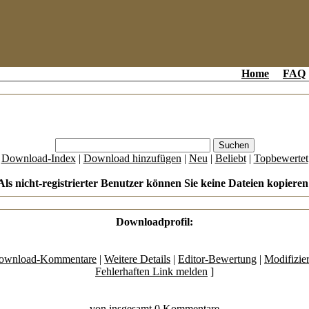
Home
FAQ
[
Download-Index
|
Download hinzufügen
|
Neu
|
Beliebt
|
Topbewertet
Als nicht-registrierter Benutzer können Sie keine Dateien kopieren
Downloadprofil:
ownload-Kommentare
|
Weitere Details
|
Editor-Bewertung
|
Modifizie
Fehlerhaften Link melden
]
von insgesamt 0 Kommentare