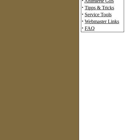
·
Animierte Gifs
·
Tipps & Tricks
·
Service Tools
·
Webmaster Links
·
FAQ