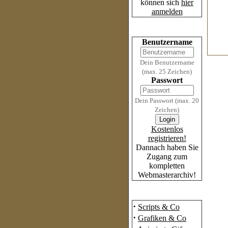
können sich
hier
anmelden
Login
Benutzername
Dein Benutzername
(max. 25 Zeichen)
Passwort
Dein Passwort (max. 20
Zeichen)
Kostenlos
registrieren!
Dannach haben Sie
Zugang zum
kompletten
Webmasterarchiv!
Das Archiv
·
Scripts & Co
·
Grafiken & Co