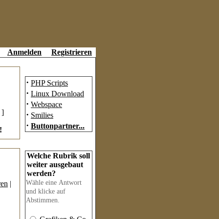
Anmelden
Registrieren
Partner
·
PHP Scripts
·
Linux Download
·
Webspace
]
·
Smilies
·
Buttonpartner...
!
Umfrage
Welche Rubrik soll
weiter ausgebaut
werden?
Wähle eine Antwort
ren
|
und klicke auf
Abstimmen.