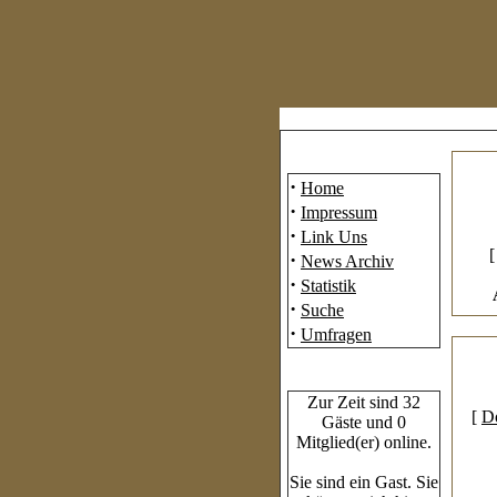
Mainmenü
·
Home
·
Impressum
·
Link Uns
·
News Archiv
·
Statistik
·
Suche
·
Umfragen
Who's Online
Zur Zeit sind 32
[
D
Gäste und 0
Mitglied(er) online.
Sie sind ein Gast. Sie