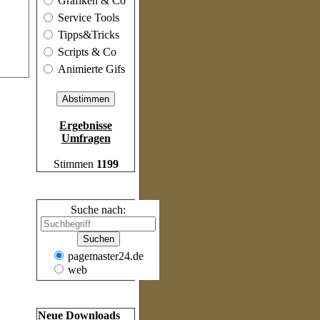
Grafiken & Co
Service Tools
Tipps&Tricks
Scripts & Co
Animierte Gifs
Ergebnisse
Umfragen
Stimmen
1199
Suche
Suche nach:
pagemaster24.de
web
Frische Inhalte
Neue Downloads